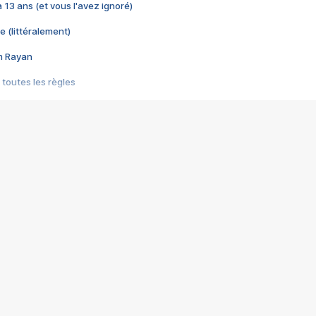
 a 13 ans (et vous l'avez ignoré)
e (littéralement)
im Rayan
 toutes les règles
s les jeux vidéo
us choquant de Rockstar ? - Le scandale BULLY
e plus moche de Steam
du RÊVE tourne au CAUCHEMAR
pendant 8 heures
it… à tort
umiliés par un jeu vidéo
ire - Final Fantasy 8
ti un empire - Age of Empires