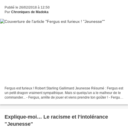
Publié le 26/02/2018 à 12:50
Par
Chroniques de Madoka
Fergus est furieux ! Robert Starling Gallimard Jeunesse Résumé : Fergus est
un petit dragon vraiment sympathique. Mais si quelqu'un a le malheur de le
commander... - Fergus, arrête de jouer et viens prendre ton goûter ! - Fergus,
aujourd'hui, ce sera...
Explique-moi… Le racisme et l’intolérance
"Jeunesse"