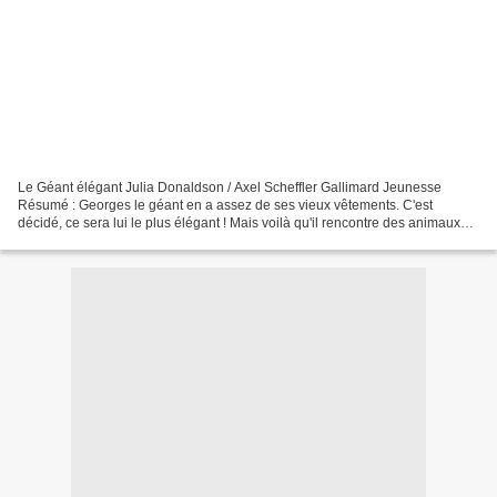
Le Géant élégant Julia Donaldson / Axel Scheffler Gallimard Jeunesse
Résumé : Georges le géant en a assez de ses vieux vêtements. C'est
décidé, ce sera lui le plus élégant ! Mais voilà qu'il rencontre des animaux
qui ont besoin de lui... et de tous ses...