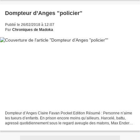
Dompteur d’Anges "policier"
Publié le 26/02/2018 à 12:07
Par
Chroniques de Madoka
Dompteur d’Anges Claire Favan Pocket Edition Résumé : Personne n’aime
les tueurs d’enfants. En prison encore moins qu’ailleurs. Harcelé, battu,
agressé quotidiennement sous le regard aveugle des matons, Max Ender
vivra cinq ans d’enfer. Le crime qui l’a...