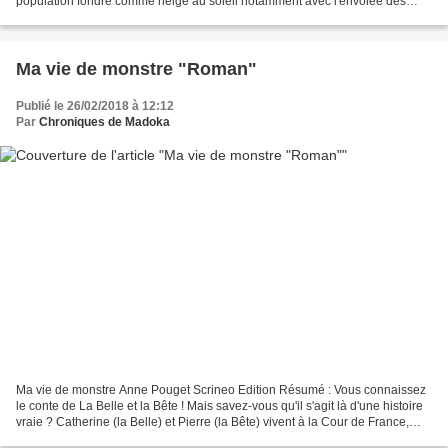
population fondre comme neige au soleil notamment avec l'envolée des
jeunes vers la ville, ne subsistent...
Ma vie de monstre "Roman"
Publié le 26/02/2018 à 12:12
Par
Chroniques de Madoka
Ma vie de monstre Anne Pouget Scrineo Edition Résumé : Vous connaissez
le conte de La Belle et la Bête ! Mais savez-vous qu'il s'agit là d'une histoire
vraie ? Catherine (la Belle) et Pierre (la Bête) vivent à la Cour de France,
sous le règne de Catherine...