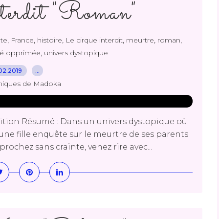
nterdit "Roman"
,
,
,
,
,
,
te
France
histoire
Le cirque interdit
meurtre
roman
,
té opprimée
univers dystopique
02.2019
…
niques de Madoka
Edition Résumé : Dans un univers dystopique où
une fille enquête sur le meurtre de ses parents
ochez sans crainte, venez rire avec...