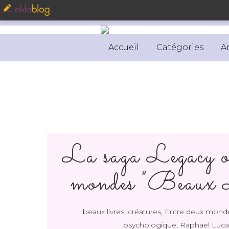
Accueil
Catégories
A
La saga Legacy o
mondes "Beaux L
,
,
beaux livres
créatures
Entre deux mond
,
psychologique
Raphaël Luca