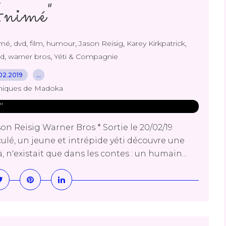
nimé"
,
,
,
,
,
,
imé
dvd
film
humour
Jason Reisig
Karey Kirkpatrick
,
,
od
warner bros
Yéti & Compagnie
02.2019
…
niques de Madoka
on Reisig Warner Bros * Sortie le 20/02/19
culé, un jeune et intrépide yéti découvre une
, n'existait que dans les contes : un humain...