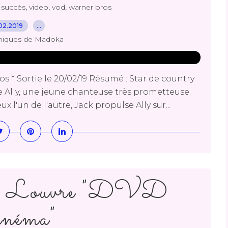
,
,
,
,
succès
video
vod
warner bros
02.2019
…
niques de Madoka
s * Sortie le 20/02/19 Résumé : Star de country
 Ally, une jeune chanteuse très prometteuse.
l'un de l'autre, Jack propulse Ally sur...
 du Louvre "DVD
néma"