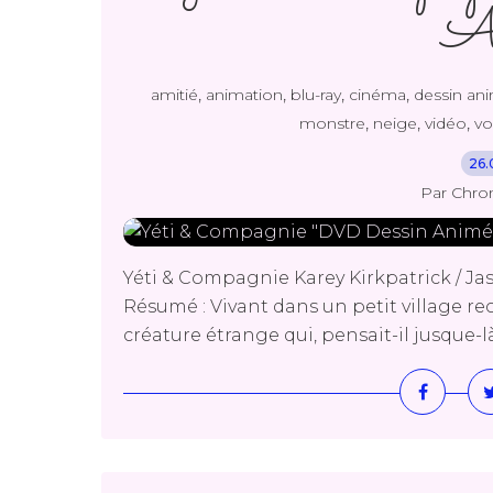
A
,
,
,
,
amitié
animation
blu-ray
cinéma
dessin an
,
,
,
monstre
neige
vidéo
v
26.
Par Chro
Yéti & Compagnie Karey Kirkpatrick / Jas
Résumé : Vivant dans un petit village re
créature étrange qui, pensait-il jusque-là