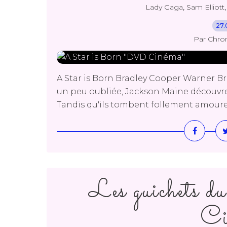
,
Lady Gaga
Sam Elliott
27.
Par Chro
A Star is Born Bradley Cooper Warner Bro
un peu oubliée, Jackson Maine découvre
Tandis qu'ils tombent follement amoureux 
Les guichets
Ci