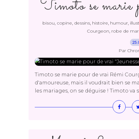
Timoto se marie p
,
,
,
,
,
bisou
copine
dessins
histoire
humour
illus
,
Courgeon
robe de mar
25.
Par Chro
Timoto se marie pour de vrai Rémi Cour
d'amoureuse, mais il voudrait bien se m
les mariages, on se déguise ! Timoto va 