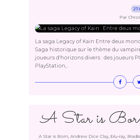
27.
Par Chro
La saga Legacy of Kain Entre deux mond
Saga historique sur le thème du vampire
joueurs d'horizons divers : des joueurs P
PlayStation,...
A Star is Bo
,
,
,
A Star is Born
Andrew Dice Clay
blu-ray
Bradl