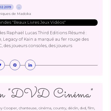
02.2019
…
niques de Madoka
es Raphaël Lucas Third Editions Résumé :
, Legacy of Kain a marqué au fer rouge des
C, des joueurs consoles, des joueurs
rn "DVD Cinéma"
,
,
,
,
,
,
,
ey Cooper
chanteuse
cinéma
country
déclin
dvd
film