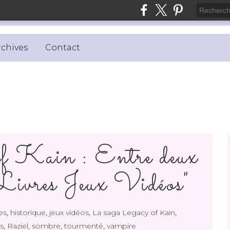
rchives
Contact
f Kain : Entre deux
ivres Jeux Vidéos"
,
,
,
,
es
historique
jeux vidéos
La saga Legacy of Kain
,
,
,
,
s
Raziel
sombre
tourmenté
vampire