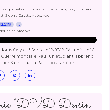
,
,
,
,
,
Les guichets du Louvre
Michel Mitrani
nazi
occupation
,
,
,
ist
Sidonis Calysta
vidéo
vod
02.2019
…
niques de Madoka
onis Calysta * Sortie le 19/03/19 Résumé : Le 16
de Guerre mondiale. Paul, un étudiant, apprend
ier Saint-Paul, à Paris, pour arrêter...
gnie "DVD Dessin