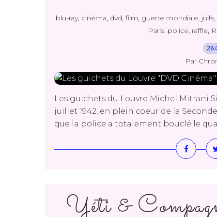
,
,
,
,
,
blu-ray
cinéma
dvd
film
guerre mondiale
juifs
,
,
,
Paris
police
raffle
R
26.
Par Chro
Les guichets du Louvre Michel Mitrani Sid
juillet 1942, en plein coeur de la Secon
que la police a totalement bouclé le quart
Yéti & Compa