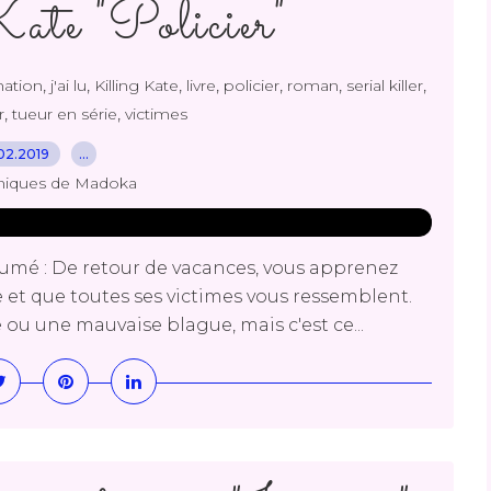
te "Policier"
,
,
,
,
,
,
,
nation
j'ai lu
Killing Kate
livre
policier
roman
serial killer
,
,
r
tueur en série
victimes
02.2019
…
niques de Madoka
ésumé : De retour de vacances, vous apprenez
le et que toutes ses victimes vous ressemblent.
ou une mauvaise blague, mais c'est ce...