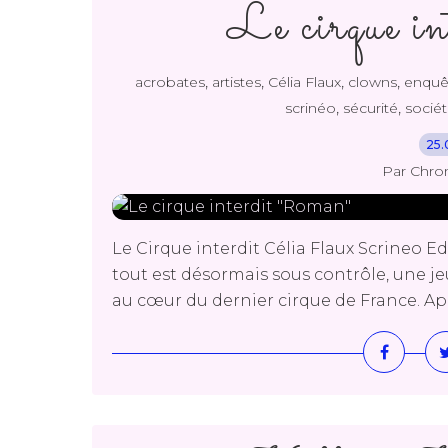
Le cirque i
,
,
,
,
acrobates
artistes
Célia Flaux
clowns
enquê
,
,
scrinéo
sécurité
socié
25.
Par Chro
Le Cirque interdit Célia Flaux Scrineo 
tout est désormais sous contrôle, une je
au cœur du dernier cirque de France. Appr