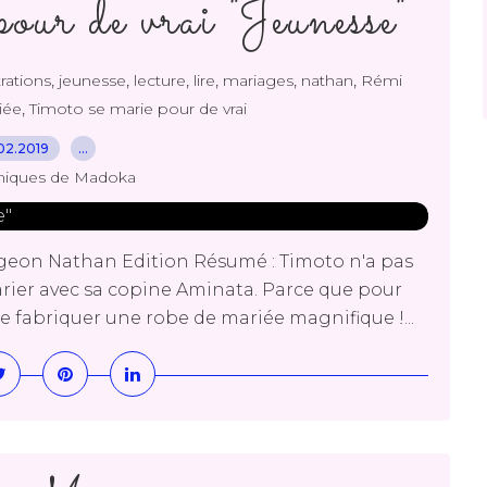
our de vrai "Jeunesse"
,
,
,
,
,
,
trations
jeunesse
lecture
lire
mariages
nathan
Rémi
,
iée
Timoto se marie pour de vrai
02.2019
…
niques de Madoka
geon Nathan Edition Résumé : Timoto n'a pas
arier avec sa copine Aminata. Parce que pour
se fabriquer une robe de mariée magnifique !...