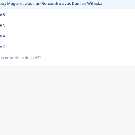
bey Maguire, c'est lui ! Rencontre avec Damien Witecka
e 6
e 5
e 4
e 3
s créatrices de la VF !
e 2
e 1
e Mektoub My Love arrive enfin ! Rencontre avec Shaïn Boumedine et Sal
i : après Toni en famille
elle réalise le bouleversant Dites lui que je l'aime
ais ! Rencontre autour de Vie privée de Rebecca Zlotowski
 de Marguerite, Grave... Rencontre avec Ella Rumpf