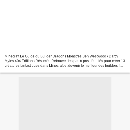
Minecraft Le Guide du Builder Dragons Monstres Ben Westwood / Darcy
Myles 404 Editions Résumé : Retrouve des pas à pas détaillés pour créer 13
créatures fantastiques dans Minecraft et devenir le meilleur des builders !
Développe tes compétences en construction...