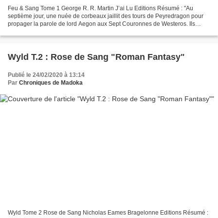
Feu & Sang Tome 1 George R. R. Martin J’ai Lu Editions Résumé : "Au
septième jour, une nuée de corbeaux jaillit des tours de Peyredragon pour
propager la parole de lord Aegon aux Sept Couronnes de Westeros. Ils
volaient vers les sept rois, vers la Citadelle...
Wyld T.2 : Rose de Sang "Roman Fantasy"
Publié le 24/02/2020 à 13:14
Par
Chroniques de Madoka
Wyld Tome 2 Rose de Sang Nicholas Eames Bragelonne Editions Résumé :