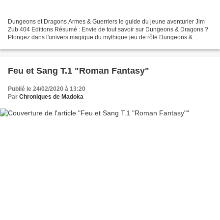
Dungeons et Dragons Armes & Guerriers le guide du jeune aventurier Jim
Zub 404 Editions Résumé : Envie de tout savoir sur Dungeons & Dragons ?
Plongez dans l'univers magique du mythique jeu de rôle Dungeons &
Dragons grâce à ce guide officiel ! Découvrez...
Feu et Sang T.1 "Roman Fantasy"
Publié le 24/02/2020 à 13:20
Par
Chroniques de Madoka