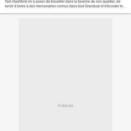
Tam Hashford en a assez de travailler dans la taverne de son quartier, de
servir à boire à des mercenaires connus dans tout Grandual et d'écouter les
bardes chanter de glorieuses épopées...
Publicité