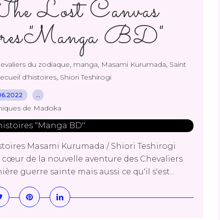
The Lost Canvas
toires "Manga BD"
,
,
,
hevaliers du zodiaque
manga
Masami Kurumada
Saint
,
cueil d'histoires
Shiori Teshirogi
06.2022
…
niques de Madoka
istoires Masami Kurumada / Shiori Teshirogi
cœur de la nouvelle aventure des Chevaliers
ère guerre sainte mais aussi ce qu'il s'est...