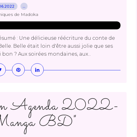
06.2022
…
niques de Madoka
sumé : Une délicieuse réécriture du conte de
elle. Belle était loin d'être aussi jolie que ses
 bon ? Aux soirées mondaines, aux...
an Agenda 2022-
Manga BD"