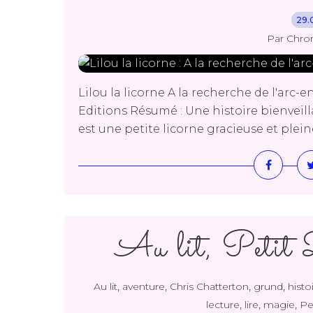
29.
Par Chro
Lilou la licorne A la recherche de l'arc
Editions Résumé : Une histoire bienveill
est une petite licorne gracieuse et plein
Au lit, Petit 
,
,
,
,
Au lit
aventure
Chris Chatterton
grund
histo
,
,
,
lecture
lire
magie
Pe