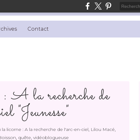
rchives
Contact
 : A la recherche de
iel "Jeunesse"
,
,
 la licorne : A la recherche de l'arc-en-ciel
Lilou Macé
,
,
Boisson
quête
vidéoblogueuse