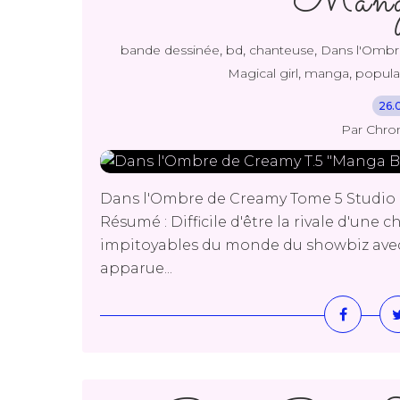
"Ma
,
,
,
bande dessinée
bd
chanteuse
Dans l'Ombr
,
,
Magical girl
manga
popula
26.
Par Chro
Dans l'Ombre de Creamy Tome 5 Studio P
Résumé : Difficile d'être la rivale d'une 
impitoyables du monde du showbiz avec 
apparue...