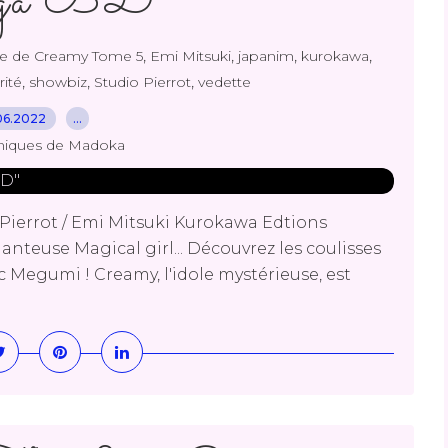
nga BD"
,
,
,
,
e de Creamy Tome 5
Emi Mitsuki
japanim
kurokawa
,
,
,
rité
showbiz
Studio Pierrot
vedette
06.2022
…
niques de Madoka
ierrot / Emi Mitsuki Kurokawa Edtions
chanteuse Magical girl... Découvrez les coulisses
Megumi ! Creamy, l'idole mystérieuse, est