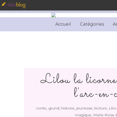
Accueil
Catégories
A
Lilou la licorne
l'arc-en-c
,
,
,
,
,
conte
grund
histoire
jeunesse
lecture
Lilou
,
magique
Marie-Rose 