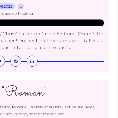
06.2022
…
niques de Madoka
g / Chris Chatterton Gründ Editions Résumé : Un
cher ! Dix, neuf, huit minutes avant d'aller au
s l'intention d'aller se coucher......
 "Roman"
,
,
,
,
,
,
,
faillite
forgerie
La Belle et la Bête
lecture
lire
livres
,
,
cKinley
roman
soirées mondaines