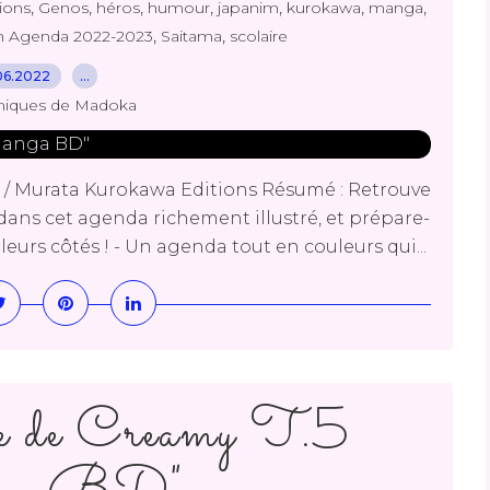
,
,
,
,
,
,
,
ions
Genos
héros
humour
japanim
kurokawa
manga
,
,
 Agenda 2022-2023
Saitama
scolaire
06.2022
…
niques de Madoka
 Murata Kurokawa Editions Résumé : Retrouve
dans cet agenda richement illustré, et prépare-
eurs côtés ! - Un agenda tout en couleurs qui...
e de Creamy T.5