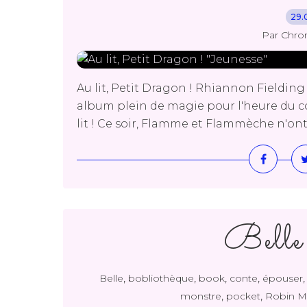
29.
Par Chro
Au lit, Petit Dragon ! Rhiannon Fieldin
album plein de magie pour l'heure du cou
lit ! Ce soir, Flamme et Flammèche n'ont pa
Belle
,
,
,
,
Belle
bobliothèque
book
conte
épouser
,
,
monstre
pocket
Robin M