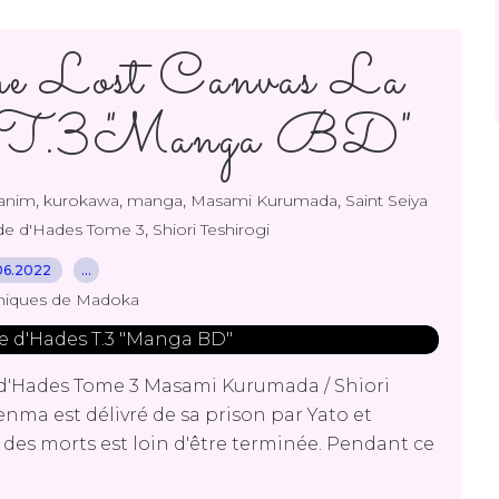
he Lost Canvas La
es T.3 "Manga BD"
,
,
,
,
anim
kurokawa
manga
Masami Kurumada
Saint Seiya
,
de d'Hades Tome 3
Shiori Teshirogi
06.2022
…
niques de Madoka
 d'Hades Tome 3 Masami Kurumada / Shiori
nma est délivré de sa prison par Yato et
des morts est loin d'être terminée. Pendant ce