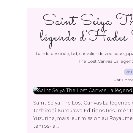
Saint Seiya T
légende d'Had
,
,
,
bande dessinée
bd
chevalier du zodiaque
jap
The Lost Canvas La légen
26.
Par Chro
Saint Seiya The Lost Canvas La légende
Teshirogi Kurokawa Editions Résumé : Te
Yuzuriha, mais leur mission au Royaume 
temps-là,...