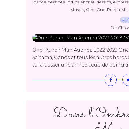
,
,
,
,
bande dessinée
bd
calendrier
dessins
express
,
,
Murata
One
One-Punch Man
26.
Par Chro
One-Punch Man Agenda 2022-2023 One /
Saitama, Genos et tous les autres héros 
toi à passer une année coup de poing à l
Dans l'Ombr