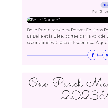
28.
Par Chro
Belle Robin McKinley Pocket Editions Ré
La Belle et la Bête, portée par la voix de B
sœurs aînées, Grâce et Espérance. À quoi
One-Punch M
2023 "