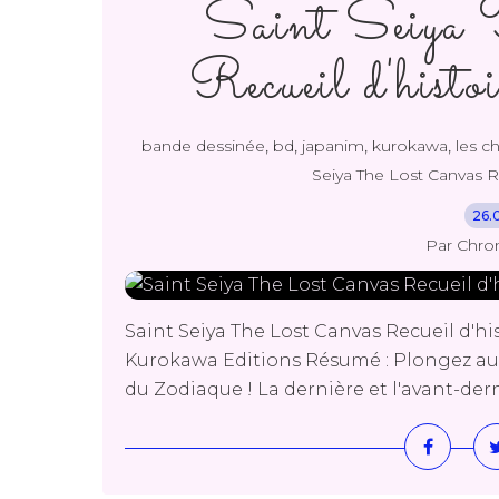
Saint Seiya 
Recueil d'his
,
,
,
,
bande dessinée
bd
japanim
kurokawa
les c
Seiya The Lost Canvas Re
26.
Par Chro
Saint Seiya The Lost Canvas Recueil d'h
Kurokawa Editions Résumé : Plongez au 
du Zodiaque ! La dernière et l'avant-derni