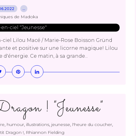
06.2022
…
niques de Madoka
-en-ciel Lilou Macé / Marie-Rose Boisson Gründ
ante et positive sur une licorne magique! Lilou
e d'énergie. Ce matin, à sa grande...
Dragon ! "Jeunesse"
,
,
,
,
,
ire
humour
illustrations
jeunesse
l'heure du coucher
,
tit Dragon !
Rhiannon Fielding