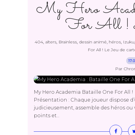
My Hero Academ
For All ! L
,
,
,
,
,
404
alters
Brainless
dessin animé
héros
Izuku
For All ! Le Jeu de cart
17.
Par Chro
My Hero Academia Bataille One For All ! 
Présentation : Chaque joueur dispose d’u
judicieusement, assemble des héros ou v
points et...