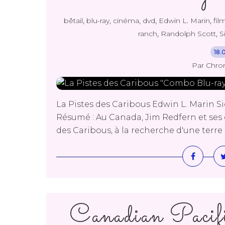
,
,
,
,
,
bêtail
blu-ray
cinéma
dvd
Edwin L. Marin
fil
,
,
ranch
Randolph Scott
S
18.
Par Chro
La Pistes des Caribous Edwin L. Marin Sid
Résumé : Au Canada, Jim Redfern et ses d
des Caribous, à la recherche d'une terre o
Canadian Pacif