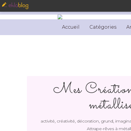
Accueil
Catégories
A
Mes Créations
métallis
,
,
,
,
activité
créativité
décoration
grund
imagina
Attrape-rêves à métall