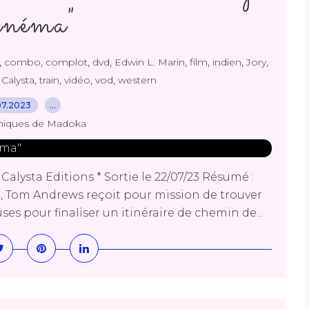
néma"
,
,
,
,
,
,
,
,
combo
complot
dvd
Edwin L. Marin
film
indien
Jory
,
,
,
,
 Calysta
train
vidéo
vod
western
07.2023
…
niques de Madoka
alysta Editions * Sortie le 22/07/23 Résumé :
d, Tom Andrews reçoit pour mission de trouver
 pour finaliser un itinéraire de chemin de...