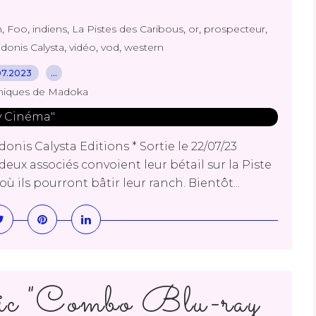
,
,
,
,
,
,
m
Foo
indiens
La Pistes des Caribous
or
prospecteur
,
,
,
idonis Calysta
vidéo
vod
western
07.2023
…
niques de Madoka
onis Calysta Editions * Sortie le 22/07/23
eux associés convoient leur bétail sur la Piste
ù ils pourront bâtir leur ranch. Bientôt...
ic "Combo Blu-ray