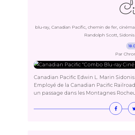
Ci
,
,
,
blu-ray
Canadian Pacific
chemin de fer
cinéma
,
Randolph Scott
Sidonis
18.
Par Chro
Canadian Pacific Edwin L. Marin Sidonis C
Employé de la Canadian Pacific Railroa
un passage dans les Montagnes Rocheuses