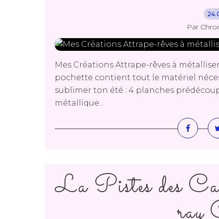
24.
Par Chro
Mes Créations Attrape-rêves à métallis
pochette contient tout le matériel néces
sublimer ton été : 4 planches prédécoupé
métallique...
La Pistes des C
ray 