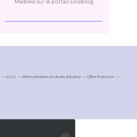
Madoka
sur le portail Eklablog
C.G.U.
Rémunération en droits d'auteur
Offre Premium