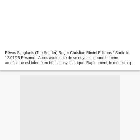
Rêves Sanglants (The Sender) Roger Christian Rimini Editions * Sortie le
12/07/25 Résumé : Après avoir tenté de se noyer, un jeune homme
amnésique est interné en hôpital psychiatrique. Rapidement, le médecin qui
s’occupe de lui et certains patients sont...