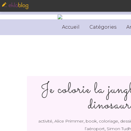
Accueil
Catégories
A
Je colorie la jun
dinosaur
,
,
,
,
activité
Alice Primmer
book
coloriage
dessi
,
l’aéroport
Simon Tud