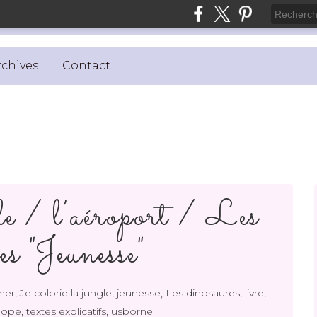
rchives
Contact
gle / l’aéroport / Les
es "Jeunesse"
,
,
,
,
,
ner
Je colorie la jungle
jeunesse
Les dinosaures
livre
,
,
hope
textes explicatifs
usborne