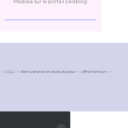
Madoka
sur le portail Eklablog
C.G.U.
Rémunération en droits d'auteur
Offre Premium