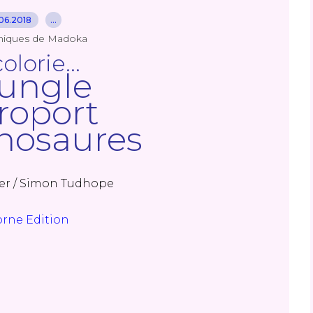
06.2018
…
niques de Madoka
olorie...
jungle
éroport
inosaures
er / Simon Tudhope
rne Edition