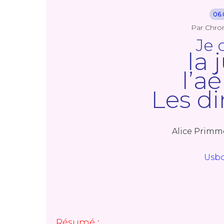
06.
Par Chro
Je c
la 
l’a
Les d
Alice Primm
Usbo
Résumé :