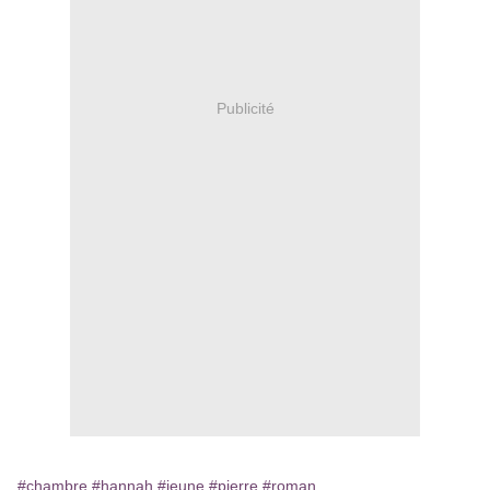
Publicité
#chambre
#hannah
#jeune
#pierre
#roman