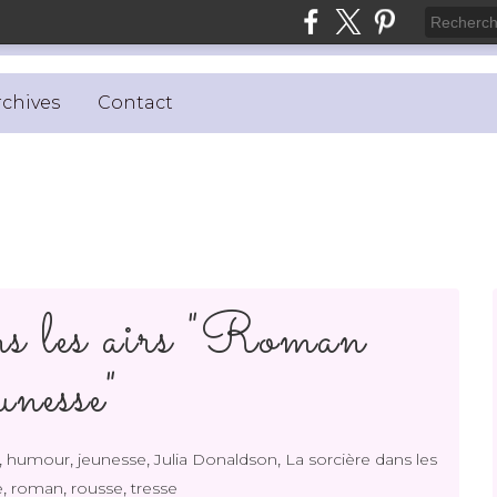
rchives
Contact
ns les airs "Roman
unesse"
,
,
,
,
humour
jeunesse
Julia Donaldson
La sorcière dans les
,
,
,
e
roman
rousse
tresse