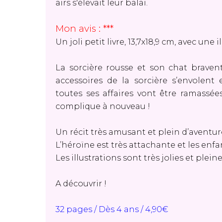
airs s'élevait leur balai.
Mon avis : ***
Un joli petit livre, 13,7x18,9 cm, avec une 
La sorcière rousse et son chat bravent 
accessoires de la sorcière s’envolen
toutes ses affaires vont être ramassée
complique à nouveau !
Un récit très amusant et plein d’aventur
L’héroïne est très attachante et les enf
Les illustrations sont très jolies et plein
A découvrir !
32 pages / Dès 4 ans / 4,90€