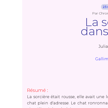
23.
Par Chro
La s
dans 
Juli
Galli
Résumé :
La sorcière était rousse, elle avait une
chat plein d'adresse. Le chat ronronnait