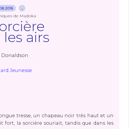
08.2016
…
niques de Madoka
orcière
les airs
a Donaldson
mard Jeunesse
 longue tresse, un chapeau noir très haut et un
 fort, la sorcière souriait, tandis que dans les