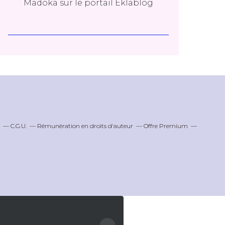
Madoka
sur le portail Eklablog
C.G.U.
Rémunération en droits d'auteur
Offre Premium