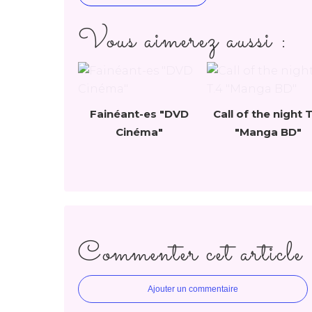
Vous aimerez aussi :
Fainéant-es "DVD
Call of the night 
Cinéma"
"Manga BD"
Commenter cet article
Ajouter un commentaire