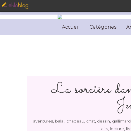
Accueil
Catégories
A
La sorcière da
Je
,
,
,
,
,
aventures
balai
chapeau
chat
dessin
gallimard
,
,
airs
lecture
lir