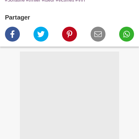
#Sonatine
#thriller
#tueur
#victimes
#VIH
Partager