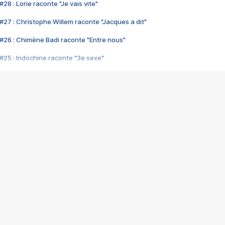
28 : Lorie raconte "Je vais vite"
#27 : Christophe Willem raconte "Jacques a dit"
#26 : Chimène Badi raconte "Entre nous"
#25 : Indochine raconte "3e sexe"
#24 : Zaho raconte "C'est chelou"
#23 : Patrick Bruel raconte "Au café des délices"
#22 : Kyo raconte "Le chemin"
#21 : Nolwenn Leroy raconte "Cassé"
#20 : Patrick Hernandez raconte "Born to be alive"
#19 : Lorie raconte "Près de moi"
#18 : Michael Jones raconte "A nos actes manqués" (avec Jean-Jacque
#17 : Khaled raconte "Aïcha"
#16 : Corneille raconte "Parce qu'on vient de loin"