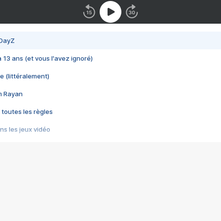
 DayZ
 a 13 ans (et vous l'avez ignoré)
e (littéralement)
im Rayan
 toutes les règles
s les jeux vidéo
us choquant de Rockstar ? - Le scandale BULLY
e plus moche de Steam
du RÊVE tourne au CAUCHEMAR
pendant 8 heures
it… à tort