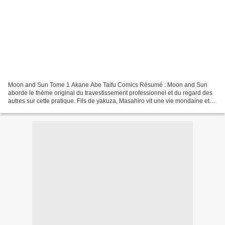
Moon and Sun Tome 1 Akane Abe Taifu Comics Résumé : Moon and Sun
aborde le thème original du travestissement professionnel et du regard des
autres sur cette pratique. Fils de yakuza, Masahiro vit une vie mondaine et
frivole. Un jour, alors qu'il importune...