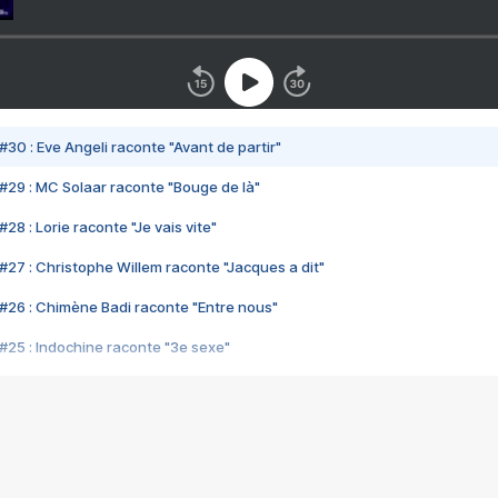
#30 : Eve Angeli raconte "Avant de partir"
#29 : MC Solaar raconte "Bouge de là"
28 : Lorie raconte "Je vais vite"
#27 : Christophe Willem raconte "Jacques a dit"
#26 : Chimène Badi raconte "Entre nous"
#25 : Indochine raconte "3e sexe"
#24 : Zaho raconte "C'est chelou"
#23 : Patrick Bruel raconte "Au café des délices"
#22 : Kyo raconte "Le chemin"