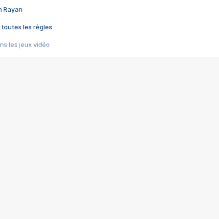
im Rayan
 toutes les règles
s les jeux vidéo
us choquant de Rockstar ? - Le scandale BULLY
e plus moche de Steam
du RÊVE tourne au CAUCHEMAR
pendant 8 heures
it… à tort
umiliés par un jeu vidéo
ire - Final Fantasy 8
ti un empire - Age of Empires
story DOFUS