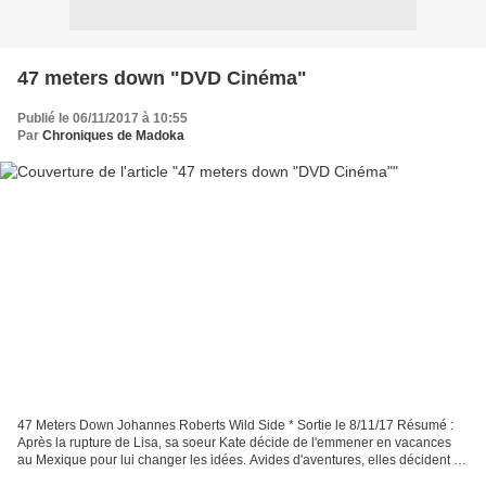
47 meters down "DVD Cinéma"
Publié le 06/11/2017 à 10:55
Par
Chroniques de Madoka
47 Meters Down Johannes Roberts Wild Side * Sortie le 8/11/17 Résumé :
Après la rupture de Lisa, sa soeur Kate décide de l'emmener en vacances
au Mexique pour lui changer les idées. Avides d'aventures, elles décident de
se mettre au défi de plonger avec...