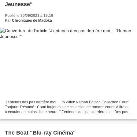
Jeunesse"
Publié le 30/09/2021 à 19:16
Par
Chroniques de Madoka
J’entends des pas derrière moi… Jo Witek Nathan Edition Collection Court
Toujours Résumé : Court toujours, une collection de romans courts à lire ou
à écouter en moins d'une heure. " J'entends des pas derrière moi. Des pas
qui claquent sur le bitume....
The Boat "Blu-ray Cinéma"