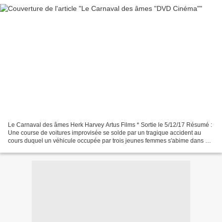
Le Carnaval des âmes Herk Harvey Artus Films * Sortie le 5/12/17 Résumé :
Une course de voitures improvisée se solde par un tragique accident au
cours duquel un véhicule occupée par trois jeunes femmes s'abime dans un
fleuve. Seule Mary échappe miraculeusement...