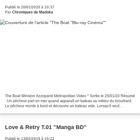
Publié le 20/01/2020 à 10:37
Par
Chroniques de Madoka
The Boat Winston Azzopardi Metropolitan Video * Sortie le 25/01/20 Résumé
: Un pêcheur part en mer quand apparaît un bateau au milieu du brouillard.
Le pêcheur monte à bord et découvre un bateau vide. Lorsqu'il veut
retourner sur son embarcation, celle-ci...
Love & Retry T.01 "Manga BD"
Publié le 13/02/2019 à 10:22