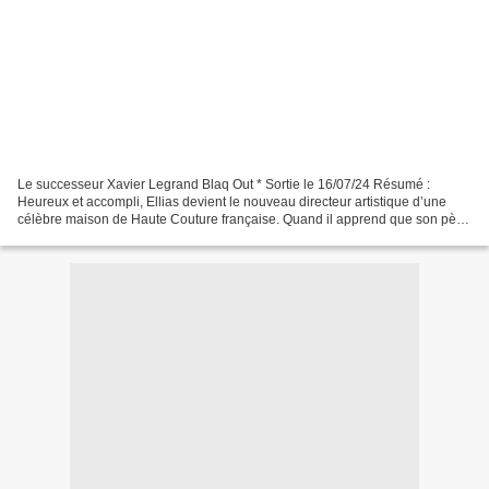
Le successeur Xavier Legrand Blaq Out * Sortie le 16/07/24 Résumé :
Heureux et accompli, Ellias devient le nouveau directeur artistique d’une
célèbre maison de Haute Couture française. Quand il apprend que son père,
qu’il ne voit plus depuis de nombreuses...