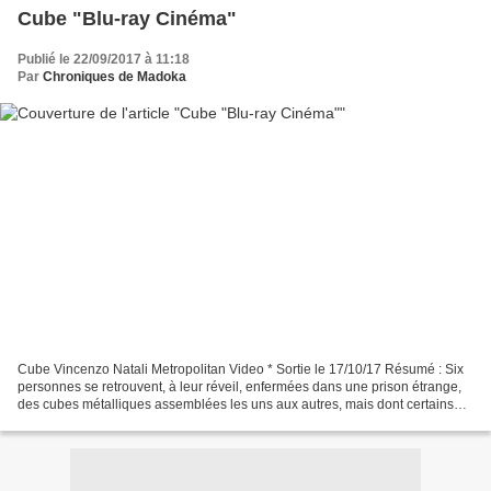
Cube "Blu-ray Cinéma"
Publié le 22/09/2017 à 11:18
Par
Chroniques de Madoka
Cube Vincenzo Natali Metropolitan Video * Sortie le 17/10/17 Résumé : Six
personnes se retrouvent, à leur réveil, enfermées dans une prison étrange,
des cubes métalliques assemblées les uns aux autres, mais dont certains
passages recèlent des pièges mortels....