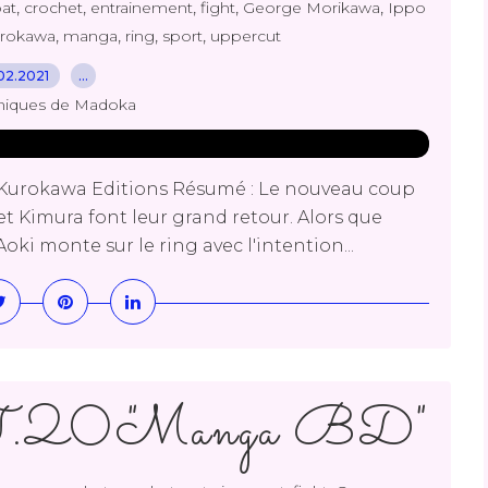
,
,
,
,
,
at
crochet
entrainement
fight
George Morikawa
Ippo
,
,
,
,
rokawa
manga
ring
sport
uppercut
02.2021
…
niques de Madoka
Kurokawa Editions Résumé : Le nouveau coup
ki et Kimura font leur grand retour. Alors que
Aoki monte sur le ring avec l'intention...
 T.20 "Manga BD"