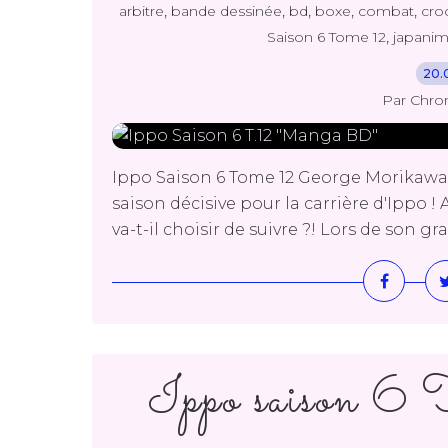
,
,
,
,
,
arbitre
bande dessinée
bd
boxe
combat
cro
,
Saison 6 Tome 12
japani
20.
Par Chro
Ippo Saison 6 Tome 12 George Morikawa
saison décisive pour la carrière d'Ippo !
va-t-il choisir de suivre ?! Lors de son gr
Ippo saison 