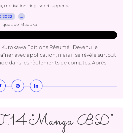
,
,
,
,
a
motivation
ring
sport
uppercut
10.2022
…
niques de Madoka
 Kurokawa Editions Résumé : Devenu le
aîner avec application, mais il se révèle surtout
ntage dans les règlements de comptes. Après
 T.14 "Manga BD"