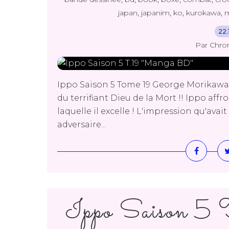
,
,
,
,
japan
japanim
ko
kurokawa
22.
Par Chro
Ippo Saison 5 Tome 19 George Morikawa
du terrifiant Dieu de la Mort !! Ippo aff
laquelle il excelle ! L'impression qu'av
adversaire...
Ippo Saison 5