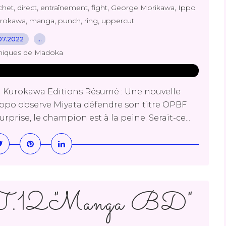
,
,
,
,
,
chet
direct
entraînement
fight
George Morikawa
Ippo
,
,
,
,
rokawa
manga
punch
ring
uppercut
07.2022
…
niques de Madoka
 Kurokawa Editions Résumé : Une nouvelle
! Ippo observe Miyata défendre son titre OPBF
rprise, le champion est à la peine. Serait-ce...
 T.12 "Manga BD"