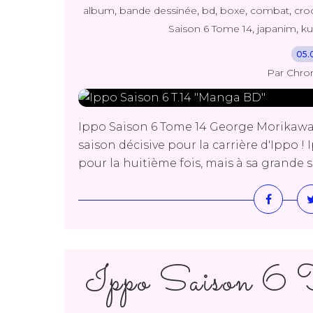
,
,
,
,
,
album
bande dessinée
bd
boxe
combat
cro
,
,
Saison 6 Tome 14
japanim
ku
05.
Par Chro
Ippo Saison 6 Tome 14 George Morikawa
saison décisive pour la carrière d'Ippo 
pour la huitième fois, mais à sa grande su
Ippo Saison 6