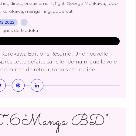
,
,
,
,
,
chet
direct
entrainement
fight
George Morikawa
Ippo
,
,
,
,
m
kurokawa
manga
ring
uppercut
02.2022
…
niques de Madoka
 Kurokawa Editions Résumé : Une nouvelle
 Après cette défaite sans lendemain, quelle voie
and match de retour, Ippo s'est incliné...
6 T.6 "Manga BD"