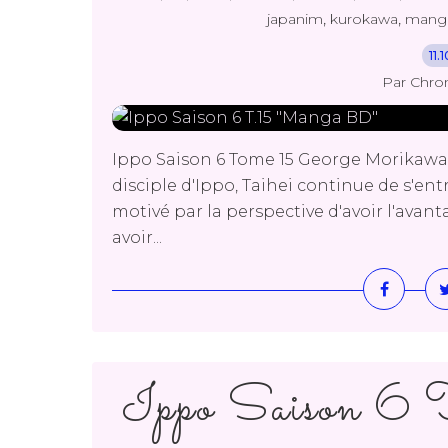
,
,
japanim
kurokawa
mang
11.
Par Chro
Ippo Saison 6 Tome 15 George Morikawa
disciple d'Ippo, Taihei continue de s'entr
motivé par la perspective d'avoir l'ava
avoir...
Ippo Saison 6