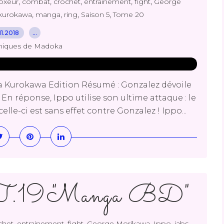
,
,
,
,
,
oxeur
combat
crochet
entrainement
fight
George
,
,
,
,
kurokawa
manga
ring
Saison 5
Tome 20
.11.2018
…
niques de Madoka
 Kurokawa Edition Résumé : Gonzalez dévoile
En réponse, Ippo utilise son ultime attaque : le
e-ci est sans effet contre Gonzalez ! Ippo...
 T.19 "Manga BD"
,
,
,
,
,
,
chet
entrainement
fight
George Morikawa
Ippo
jabs