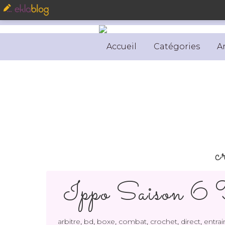
Accueil
Catégories
A
c
Ippo Saison 6
,
,
,
,
,
,
arbitre
bd
boxe
combat
crochet
direct
entra