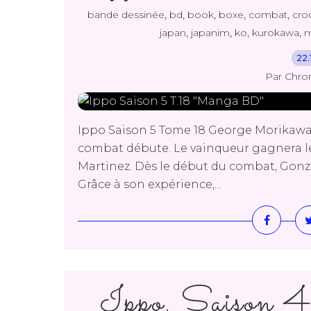
,
,
,
,
,
bande dessinée
bd
book
boxe
combat
cro
,
,
,
,
japan
japanim
ko
kurokawa
m
22.
Par Chro
Ippo Saison 5 Tome 18 George Morikaw
combat débute. Le vainqueur gagnera le
Martinez. Dès le début du combat, Gonza
Grâce à son expérience,...
Ippo, Saison 