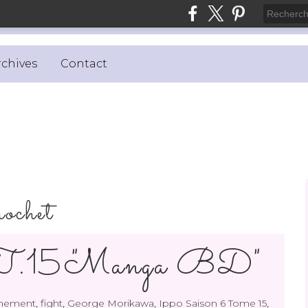
rchives
Contact
rochet
 T.15 "Manga BD"
,
,
,
,
inement
fight
George Morikawa
Ippo Saison 6 Tome 15