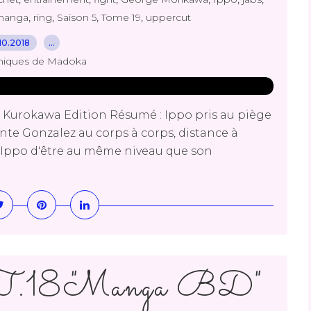
,
,
,
,
manga
ring
Saison 5
Tome 19
uppercut
10.2018
…
niques de Madoka
 Kurokawa Edition Résumé : Ippo pris au piège
ronte Gonzalez au corps à corps, distance à
ait Ippo d'être au même niveau que son
 T.18 "Manga BD"