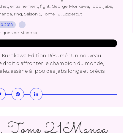
,
,
,
,
,
,
chet
entrainement
fight
George Morikawa
Ippo
jabs
,
,
,
,
anga
ring
Saison 5
Tome 18
uppercut
10.2018
…
niques de Madoka
a Kurokawa Edition Résumé : Un nouveau
 droit d'affronter le champion du monde,
lez assène à Ippo des jabs longs et précis.
4, Tome 21 "Manga