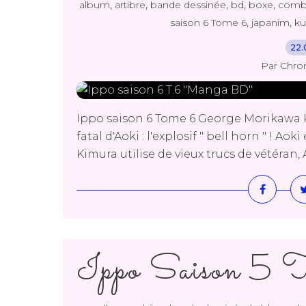
,
,
,
,
,
album
artibre
bande dessinée
bd
boxe
comb
,
,
saison 6 Tome 6
japanim
ku
22.
Par Chro
Ippo saison 6 Tome 6 George Morikawa 
fatal d'Aoki : l'explosif " bell horn " ! Ao
Kimura utilise de vieux trucs de vétéran, 
Ippo Saison 5