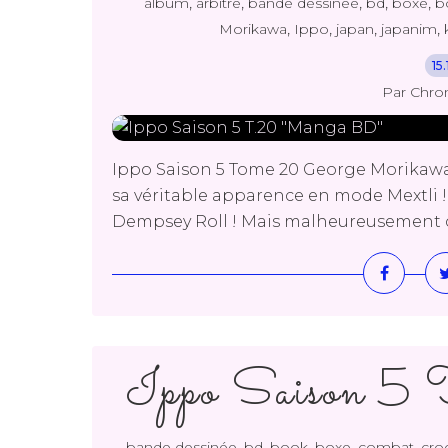
,
,
,
,
,
album
arbitre
bande dessinée
bd
boxe
b
,
,
,
,
Morikawa
Ippo
japan
japanim
15
Par Chro
Ippo Saison 5 Tome 20 George Morikawa
sa véritable apparence en mode Mextli ! 
Dempsey Roll ! Mais malheureusement cell
Ippo Saison 5
,
,
,
,
,
bande dessinée
bd
book
boxe
combat
cro