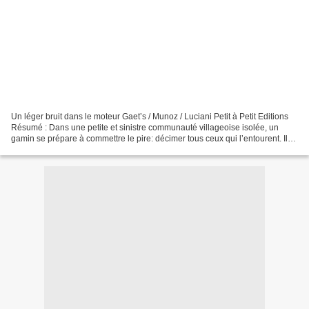
Un léger bruit dans le moteur Gaet’s / Munoz / Luciani Petit à Petit Editions
Résumé : Dans une petite et sinistre communauté villageoise isolée, un
gamin se prépare à commettre le pire: décimer tous ceux qui l’entourent. Il
enchaîne alors les victimes...