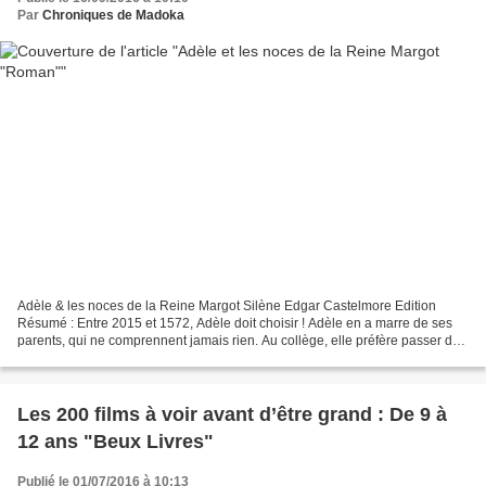
Par
Chroniques de Madoka
Adèle & les noces de la Reine Margot Silène Edgar Castelmore Edition
Résumé : Entre 2015 et 1572, Adèle doit choisir ! Adèle en a marre de ses
parents, qui ne comprennent jamais rien. Au collège, elle préfère passer du
temps avec ses copines qu’étudier....
Les 200 films à voir avant d’être grand : De 9 à
12 ans "Beux Livres"
Publié le 01/07/2016 à 10:13