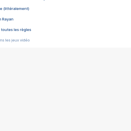
e (littéralement)
im Rayan
 toutes les règles
s les jeux vidéo
us choquant de Rockstar ? - Le scandale BULLY
e plus moche de Steam
du RÊVE tourne au CAUCHEMAR
pendant 8 heures
it… à tort
umiliés par un jeu vidéo
ire - Final Fantasy 8
ti un empire - Age of Empires