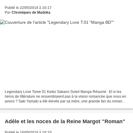
Publié le 22/05/2018 à 10:17
Par
Chroniques de Madoka
Legendary Love Tome 01 Keiko Sakano Soleil Manga Résumé : Et si les
héros de littérature ne ressemblaient pas à la vision romancée que nous en
avons ? Saki Yamato a été élevée par sa mère, une grande fan du roman
chinois Hoshin Engi. Lycéenne plutôt ordinaire,...
Adèle et les noces de la Reine Margot "Roman"
Publié le 16/09/2016 à 10:10