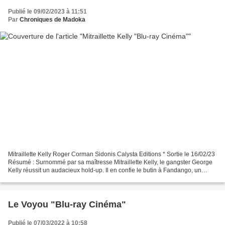
Publié le 09/02/2023 à 11:51
Par
Chroniques de Madoka
Mitraillette Kelly Roger Corman Sidonis Calysta Editions * Sortie le 16/02/23
Résumé : Surnommé par sa maîtresse Mitraillette Kelly, le gangster George
Kelly réussit un audacieux hold-up. Il en confie le butin à Fandango, un
complice qui, en essayant...
Le Voyou "Blu-ray Cinéma"
Publié le 07/03/2022 à 10:58