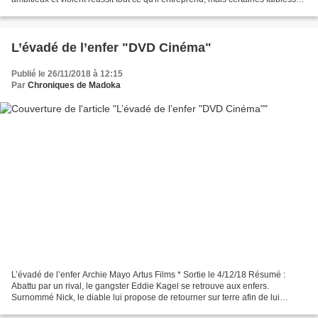
causeront sa perte… * Scarface 1983...
L’évadé de l’enfer "DVD Cinéma"
Publié le 26/11/2018 à 12:15
Par
Chroniques de Madoka
L’évadé de l’enfer Archie Mayo Artus Films * Sortie le 4/12/18 Résumé :
Abattu par un rival, le gangster Eddie Kagel se retrouve aux enfers.
Surnommé Nick, le diable lui propose de retourner sur terre afin de lui
permettre d assouvir sa vengeance, En...