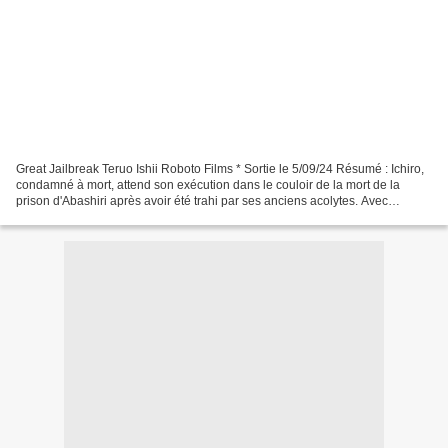
Great Jailbreak Teruo Ishii Roboto Films * Sortie le 5/09/24 Résumé : Ichiro,
condamné à mort, attend son exécution dans le couloir de la mort de la
prison d'Abashiri après avoir été trahi par ses anciens acolytes. Avec
d'autres codétenus, il s'évade...