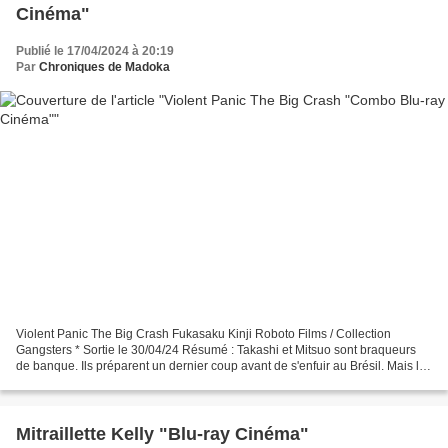
Cinéma"
Publié le 17/04/2024 à 20:19
Par
Chroniques de Madoka
Violent Panic The Big Crash Fukasaku Kinji Roboto Films / Collection
Gangsters * Sortie le 30/04/24 Résumé : Takashi et Mitsuo sont braqueurs
de banque. Ils préparent un dernier coup avant de s'enfuir au Brésil. Mais la
police les guette, Takashi croise...
Mitraillette Kelly "Blu-ray Cinéma"