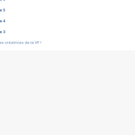
e 5
e 4
e 3
s créatrices de la VF !
e 2
e 1
e Mektoub My Love arrive enfin ! Rencontre avec Shaïn Boumedine et Sal
i : après Toni en famille
elle réalise le bouleversant Dites lui que je l'aime
ais ! Rencontre autour de Vie privée de Rebecca Zlotowski
 de Marguerite, Grave... Rencontre avec Ella Rumpf
 Les Rêveurs, un film intime sur la santé mentale