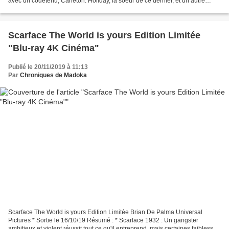
avec un codétenu, Carleton. Holiday, la soeur de ce dernier, et un autre
gangster Jinx les aide, mais Cotter...
Scarface The World is yours Edition Limitée
"Blu-ray 4K Cinéma"
Publié le 20/11/2019 à 11:13
Par
Chroniques de Madoka
Scarface The World is yours Edition Limitée Brian De Palma Universal
Pictures * Sortie le 16/10/19 Résumé : * Scarface 1932 : Un gangster
ambitieux et violent réussit tout ce qu'il entreprend, mais certaines faiblesses