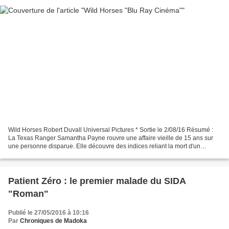
Wild Horses Robert Duvall Universal Pictures * Sortie le 2/08/16 Résumé :
La Texas Ranger Samantha Payne rouvre une affaire vieille de 15 ans sur
une personne disparue. Elle découvre des indices reliant la mort d'un
garçon du coin à un riche père de famille,...
Patient Zéro : le premier malade du SIDA
"Roman"
Publié le 27/05/2016 à 10:16
Par
Chroniques de Madoka