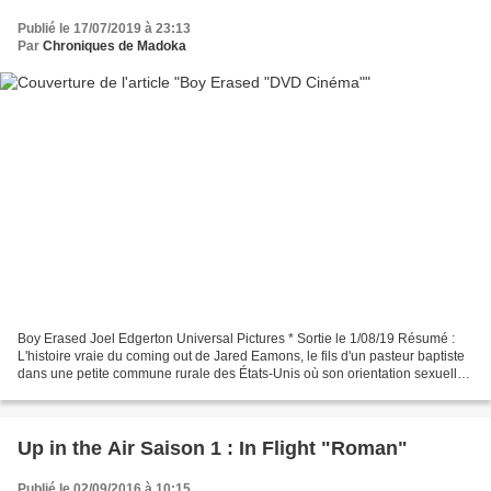
Publié le 17/07/2019 à 23:13
Par
Chroniques de Madoka
Boy Erased Joel Edgerton Universal Pictures * Sortie le 1/08/19 Résumé :
L'histoire vraie du coming out de Jared Eamons, le fils d'un pasteur baptiste
dans une petite commune rurale des États-Unis où son orientation sexuelle
est brutalement dévoilée à...
Up in the Air Saison 1 : In Flight "Roman"
Publié le 02/09/2016 à 10:15