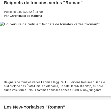
Beignets de tomates vertes "Roman"
Publié le 04/04/2022 à 11:00
Par
Chroniques de Madoka
Beignets de tomates vertes Fannie Flagg J’ai Lu Editions Résumé : Dans le
sud profond des États-Unis, en Alabama, un café, le Whistle Stop, au bord
d'une voie ferrée...Nous sommes dans les années 1980. Ninny, fringante
octogénaire, se souvient des incroyables...
Les New-Yorkaises "Roman"