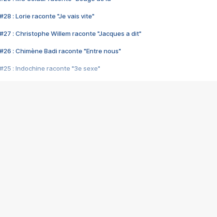
28 : Lorie raconte "Je vais vite"
#27 : Christophe Willem raconte "Jacques a dit"
#26 : Chimène Badi raconte "Entre nous"
#25 : Indochine raconte "3e sexe"
#24 : Zaho raconte "C'est chelou"
#23 : Patrick Bruel raconte "Au café des délices"
#22 : Kyo raconte "Le chemin"
#21 : Nolwenn Leroy raconte "Cassé"
#20 : Patrick Hernandez raconte "Born to be alive"
#19 : Lorie raconte "Près de moi"
#18 : Michael Jones raconte "A nos actes manqués" (avec Jean-Jacque
#17 : Khaled raconte "Aïcha"