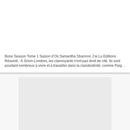
Bone Season Tome 1 Saison d’Os Samantha Shannon J’ai Lu Editions
Résumé : À Scion-Londres, les clairvoyants n'ont pas droit de cité. Ils sont
pourtant nombreux à vivre et à travailler dans la clandestinité, comme Paige,
dont le job consiste à voler des...