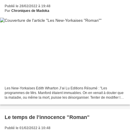
Publié le 28/02/2022 à 19:48
Par
Chroniques de Madoka
Les New-Yorkaises Edith Wharton J’ai Lu Editions Résumé : "Les
programmes de Mrs. Manford étaient immuables. On en venait à douter que
la maladie, ou même la mort, puisse les désorganiser. Tenter de modifier la
mosaïque complexe de ses rendez-vous aurait...
Le temps de l’innocence "Roman"
Publié le 01/02/2022 à 10:48