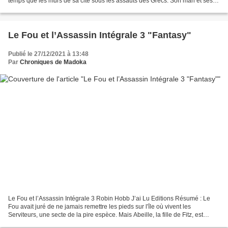
temps que les murs de sa cité sous les assauts des Grecs. Son mari et ses
frères ont été massacrés,...
Le Fou et l’Assassin Intégrale 3 "Fantasy"
Publié le 27/12/2021 à 13:48
Par
Chroniques de Madoka
Le Fou et l’Assassin Intégrale 3 Robin Hobb J’ai Lu Editions Résumé : Le
Fou avait juré de ne jamais remettre les pieds sur l'île où vivent les
Serviteurs, une secte de la pire espèce. Mais Abeille, la fille de Fitz, est
tombée entre leurs mains, et quoique...