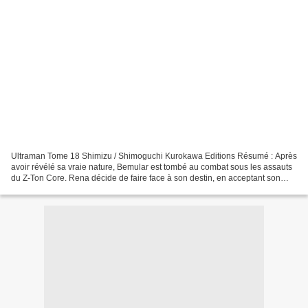
Ultraman Tome 18 Shimizu / Shimoguchi Kurokawa Editions Résumé : Après
avoir révélé sa vraie nature, Bemular est tombé au combat sous les assauts
du Z-Ton Core. Rena décide de faire face à son destin, en acceptant son
lourd héritage pour faire triompher...