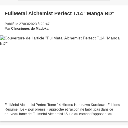
FullMetal Alchemist Perfect T.14 "Manga BD"
Publié le 27/03/2023 à 20:47
Par
Chroniques de Madoka
FullMetal Alchemist Perfect Tome 14 Hiromu Harakawa Kurokawa Editions
Résumé : Le « jour promis » approche et l'action ne faiblit pas dans ce
nouveau tome de Fullmetal Alchemist ! Suite au combat l'opposant au
redoutable Kimblee, Edward Elric est porté...