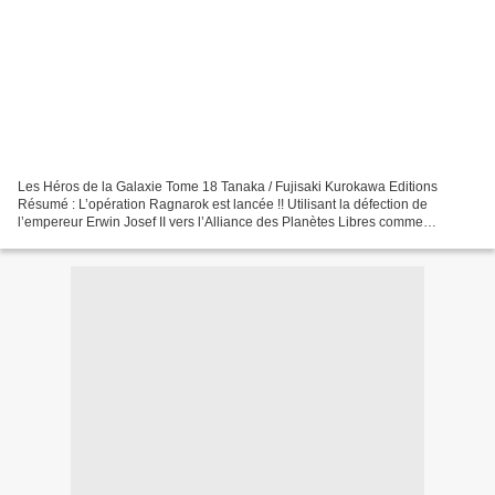
Les Héros de la Galaxie Tome 18 Tanaka / Fujisaki Kurokawa Editions
Résumé : L’opération Ragnarok est lancée !! Utilisant la défection de
l’empereur Erwin Josef II vers l’Alliance des Planètes Libres comme
prétexte, Reinhard déclare la guerre à l’Alliance...