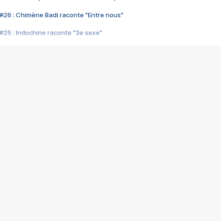
#26 : Chimène Badi raconte "Entre nous"
#25 : Indochine raconte "3e sexe"
#24 : Zaho raconte "C'est chelou"
#23 : Patrick Bruel raconte "Au café des délices"
#22 : Kyo raconte "Le chemin"
#21 : Nolwenn Leroy raconte "Cassé"
#20 : Patrick Hernandez raconte "Born to be alive"
#19 : Lorie raconte "Près de moi"
#18 : Michael Jones raconte "A nos actes manqués" (avec Jean-Jacque
#17 : Khaled raconte "Aïcha"
#16 : Corneille raconte "Parce qu'on vient de loin"
#15 : Indochine raconte "L'aventurier"