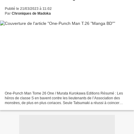
Publié le 21/03/2023 à 11:02
Par
Chroniques de Madoka
One-Punch Man Tome 26 One / Murata Kurokawa Editions Résumé : Les
héros de classe S en bavent contre les lieutenants de l’Association des
monstres, de plus en plus coriaces. Seule Tatsumaki a réussi à coincer
Scrutt et à s’en débarrasser. Au même moment,...