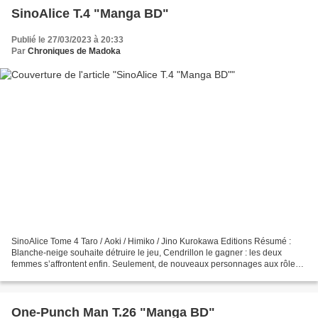
SinoAlice T.4 "Manga BD"
Publié le 27/03/2023 à 20:33
Par
Chroniques de Madoka
SinoAlice Tome 4 Taro / Aoki / Himiko / Jino Kurokawa Editions Résumé :
Blanche-neige souhaite détruire le jeu, Cendrillon le gagner : les deux
femmes s’affrontent enfin. Seulement, de nouveaux personnages aux rôles
inattendus entrent également en scène......
One-Punch Man T.26 "Manga BD"