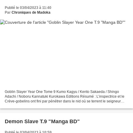
Publié le 03/04/2023 à 11:40
Par
Chroniques de Madoka
Goblin Slayer Year One Tome 9 Kumo Kagyu / Kento Sakaeda / Shingo
Adachi / Noboru Kannatuki Kurokawa Editions Résumé : L’inspectrice et le
Crève-gobelins ont fini par pénétrer dans le nid où se terrent le seigneur
gobelin et sa horde. Là, ils découvrent...
Demon Slave T.9 "Manga BD"
Publié le 03/04/2023 à 10:59