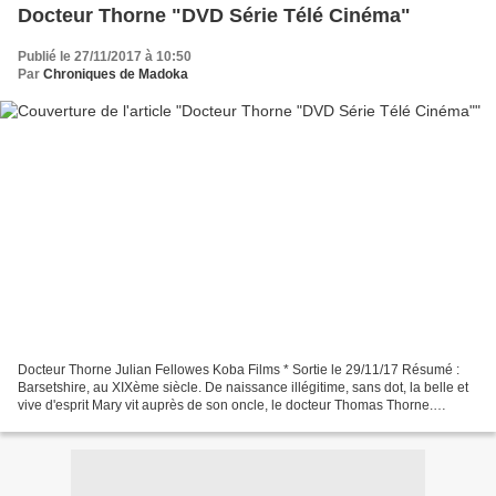
Docteur Thorne "DVD Série Télé Cinéma"
Publié le 27/11/2017 à 10:50
Par
Chroniques de Madoka
Docteur Thorne Julian Fellowes Koba Films * Sortie le 29/11/17 Résumé :
Barsetshire, au XIXème siècle. De naissance illégitime, sans dot, la belle et
vive d'esprit Mary vit auprès de son oncle, le docteur Thomas Thorne.
L'héritier désargenté Frank Gresham...