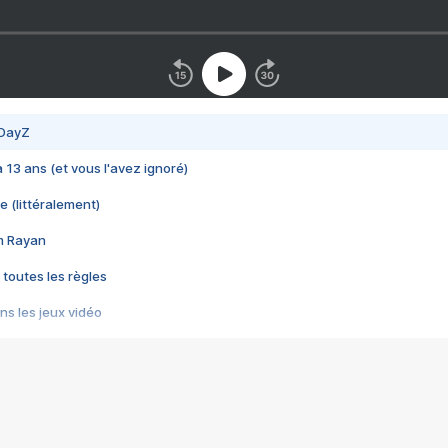
 DayZ
 a 13 ans (et vous l'avez ignoré)
e (littéralement)
im Rayan
 toutes les règles
s les jeux vidéo
us choquant de Rockstar ? - Le scandale BULLY
e plus moche de Steam
du RÊVE tourne au CAUCHEMAR