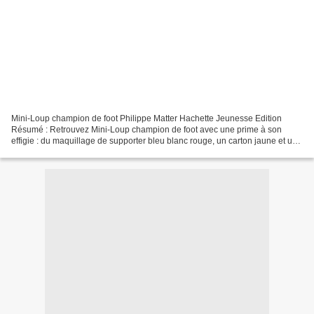
Mini-Loup champion de foot Philippe Matter Hachette Jeunesse Edition
Résumé : Retrouvez Mini-Loup champion de foot avec une prime à son
effigie : du maquillage de supporter bleu blanc rouge, un carton jaune et un
carton rouge ! La finale du tournoi de...