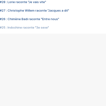
28 : Lorie raconte "Je vais vite"
#27 : Christophe Willem raconte "Jacques a dit"
#26 : Chimène Badi raconte "Entre nous"
#25 : Indochine raconte "3e sexe"
#24 : Zaho raconte "C'est chelou"
#23 : Patrick Bruel raconte "Au café des délices"
#22 : Kyo raconte "Le chemin"
#21 : Nolwenn Leroy raconte "Cassé"
#20 : Patrick Hernandez raconte "Born to be alive"
#19 : Lorie raconte "Près de moi"
#18 : Michael Jones raconte "A nos actes manqués" (avec Jean-Jacque
#17 : Khaled raconte "Aïcha"
#16 : Corneille raconte "Parce qu'on vient de loin"