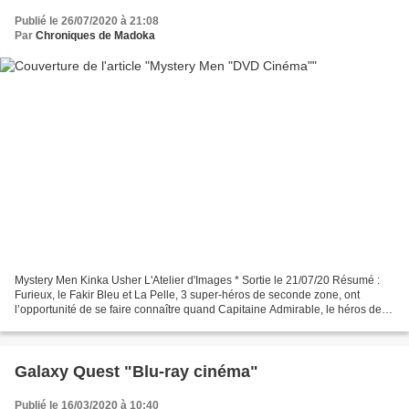
Publié le 26/07/2020 à 21:08
Par
Chroniques de Madoka
Mystery Men Kinka Usher L'Atelier d'Images * Sortie le 21/07/20 Résumé :
Furieux, le Fakir Bleu et La Pelle, 3 super-héros de seconde zone, ont
l’opportunité de se faire connaître quand Capitaine Admirable, le héros de
Champion City, est fait prisonnier...
Galaxy Quest "Blu-ray cinéma"
Publié le 16/03/2020 à 10:40