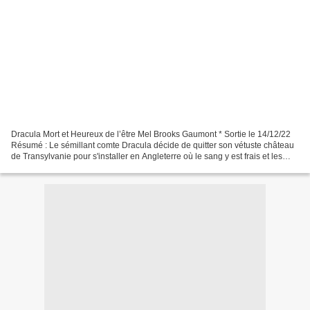
Dracula Mort et Heureux de l’être Mel Brooks Gaumont * Sortie le 14/12/22
Résumé : Le sémillant comte Dracula décide de quitter son vétuste château
de Transylvanie pour s'installer en Angleterre où le sang y est frais et les
femmes exquises. Mais hélas,...