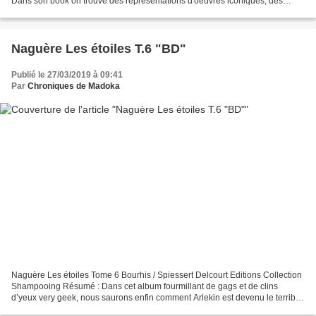
Dans son book on trouve des représentations d'oeuvres iconiques, des
pochettes de disque, des affiches de cinéma...
Naguère Les étoiles T.6 "BD"
Publié le 27/03/2019 à 09:41
Par
Chroniques de Madoka
Naguère Les étoiles Tome 6 Bourhis / Spiessert Delcourt Editions Collection
Shampooing Résumé : Dans cet album fourmillant de gags et de clins
d’yeux very geek, nous saurons enfin comment Arlekin est devenu le terrible
seigneur Salvador ! Nous assisterons...