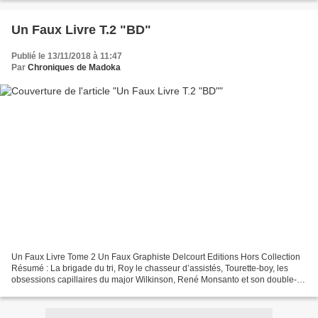
Un Faux Livre T.2 "BD"
Publié le 13/11/2018 à 11:47
Par
Chroniques de Madoka
Un Faux Livre Tome 2 Un Faux Graphiste Delcourt Editions Hors Collection
Résumé : La brigade du tri, Roy le chasseur d’assistés, Tourette-boy, les
obsessions capillaires du major Wilkinson, René Monsanto et son double-
arrosoir, Gulliver l’alcootest de...