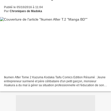
Publié le 05/10/2016 à 11:04
Par
Chroniques de Madoka
Ikumen After Tome 2 Kazuma Kodaka Taifu Comics Edition Résumé : Jeune
entrepreneur surmené et père célibataire d'un petit garçon, monsieur
Asakura a du mal à gérer sa situation professionnelle et l'éducation de son
fils en même temps. C'est alors qu'il...