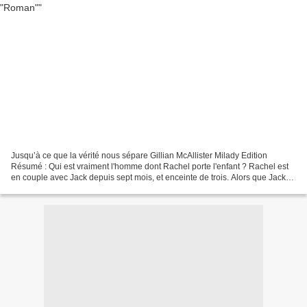
Jusqu’à ce que la vérité nous sépare Gillian McAllister Milady Edition
Résumé : Qui est vraiment l'homme dont Rachel porte l'enfant ? Rachel est
en couple avec Jack depuis sept mois, et enceinte de trois. Alors que Jack
commence à peine à lui présenter...