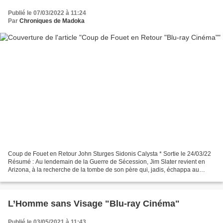
Publié le 07/03/2022 à 11:24
Par
Chroniques de Madoka
Coup de Fouet en Retour John Sturges Sidonis Calysta * Sortie le 24/03/22
Résumé : Au lendemain de la Guerre de Sécession, Jim Slater revient en
Arizona, à la recherche de la tombe de son père qui, jadis, échappa au
massacre de ses compagnons par les...
L’Homme sans Visage "Blu-ray Cinéma"
Publié le 03/05/2021 à 11:43