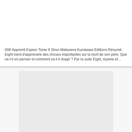
008 Apprenti Espion Tome 6 Shun Matsuena Kurokawa Editions Résumé :
Eight vient d'apprendre des choses importantes sur la mort de son père. Que
va-t-il en penser et comment va-t-il réagir ? Par la suite Eight, Ayame et
Nohara s'infiltrent dans un lycée...