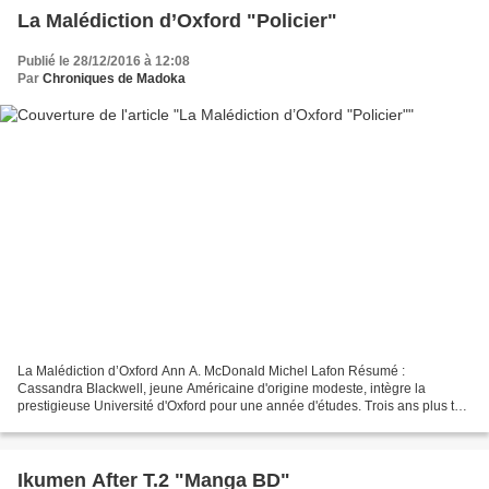
La Malédiction d’Oxford "Policier"
Publié le 28/12/2016 à 12:08
Par
Chroniques de Madoka
La Malédiction d’Oxford Ann A. McDonald Michel Lafon Résumé :
Cassandra Blackwell, jeune Américaine d'origine modeste, intègre la
prestigieuse Université d'Oxford pour une année d'études. Trois ans plus tôt,
elle a reçu de cette ville un message anonyme...
Ikumen After T.2 "Manga BD"