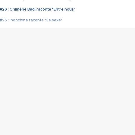
#26 : Chimène Badi raconte "Entre nous"
#25 : Indochine raconte "3e sexe"
#24 : Zaho raconte "C'est chelou"
#23 : Patrick Bruel raconte "Au café des délices"
#22 : Kyo raconte "Le chemin"
#21 : Nolwenn Leroy raconte "Cassé"
#20 : Patrick Hernandez raconte "Born to be alive"
#19 : Lorie raconte "Près de moi"
#18 : Michael Jones raconte "A nos actes manqués" (avec Jean-Jacque
#17 : Khaled raconte "Aïcha"
#16 : Corneille raconte "Parce qu'on vient de loin"
#15 : Indochine raconte "L'aventurier"