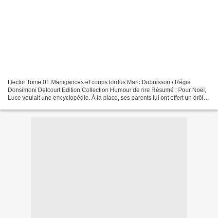
Hector Tome 01 Manigances et coups tordus Marc Dubuisson / Régis
Donsimoni Delcourt Edition Collection Humour de rire Résumé : Pour Noël,
Luce voulait une encyclopédie. À la place, ses parents lui ont offert un drôle
d'animal doué de parole appelé Hector....