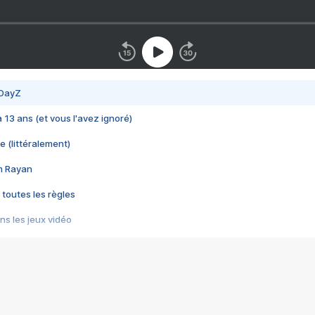
 DayZ
 a 13 ans (et vous l'avez ignoré)
e (littéralement)
im Rayan
 toutes les règles
s les jeux vidéo
us choquant de Rockstar ? - Le scandale BULLY
e plus moche de Steam
du RÊVE tourne au CAUCHEMAR