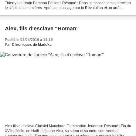
Thierry Laudrain Bamboo Editions Résumé : Dans ce second tome, direction
le siècle des Lumières. Après un passage par la Révolution et un arrêt
prolongé aux côtés de Napoléon, la fin...
Alex, fils d’esclave "Roman"
Publié le 08/04/2019 à 14:19
Par
Chroniques de Madoka
Alex fils d’esclave Christel Mouchard Flammarion Jeunesse Résumé : Fin du
XVIIe siècle, en Haïti : le jeune Alex, sa soeur et sa mère sont vendus
comme esclaves. Son père a manigancé son retour pour pouvoir lui offrir