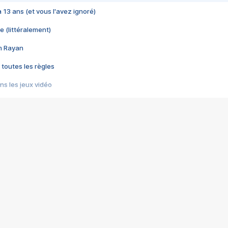
 a 13 ans (et vous l'avez ignoré)
e (littéralement)
im Rayan
 toutes les règles
s les jeux vidéo
us choquant de Rockstar ? - Le scandale BULLY
e plus moche de Steam
du RÊVE tourne au CAUCHEMAR
pendant 8 heures
it… à tort
umiliés par un jeu vidéo
ire - Final Fantasy 8