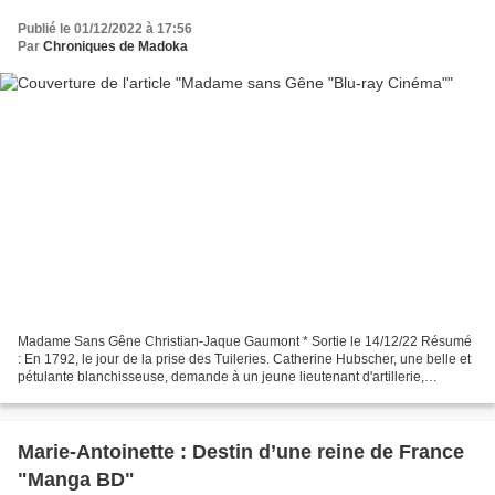
Publié le 01/12/2022 à 17:56
Par
Chroniques de Madoka
Madame Sans Gêne Christian-Jaque Gaumont * Sortie le 14/12/22 Résumé
: En 1792, le jour de la prise des Tuileries. Catherine Hubscher, une belle et
pétulante blanchisseuse, demande à un jeune lieutenant d'artillerie,
Bonaparte, de faire évacuer sa cour,...
Marie-Antoinette : Destin d’une reine de France
"Manga BD"