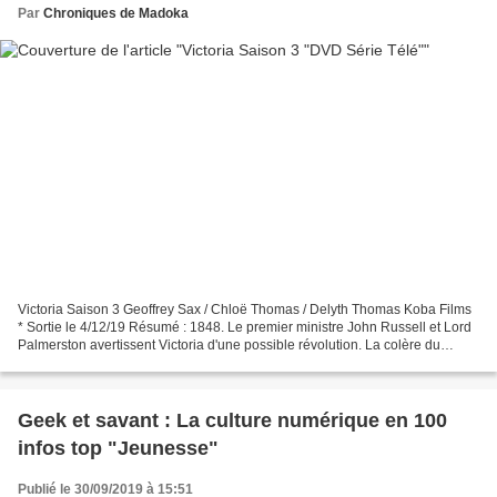
Par
Chroniques de Madoka
Victoria Saison 3 Geoffrey Sax / Chloë Thomas / Delyth Thomas Koba Films
* Sortie le 4/12/19 Résumé : 1848. Le premier ministre John Russell et Lord
Palmerston avertissent Victoria d'une possible révolution. La colère du
peuple gronde et de violentes...
Geek et savant : La culture numérique en 100
infos top "Jeunesse"
Publié le 30/09/2019 à 15:51