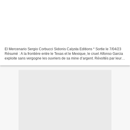
El Mercenario Sergio Corbucci Sidonis Calysta Editions * Sortie le 7/04/23
Résumé : A la frontière entre le Texas et le Mexique, le cruel Alfonso Garcia
exploite sans vergogne les ouvriers de sa mine d’argent. Révoltés par leurs
conditions de travail,...