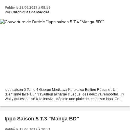
Publié le 28/06/2017 à 09:59
Par
Chroniques de Madoka
Ippo saison 5 Tome 4 George Morikawa Kurokawa Edition Résumé : Un
talent inné face à un travailleur acharné !! Lequel des deux va l'emporter... !?
Wally qui est passé à l'offensive, déploie une pluie de coups sur Ippo. Ce
dernier pourrait perdre à tout...
Ippo Saison 5 T.3 "Manga BD"
Publié le 13/06/2017 à 10:51