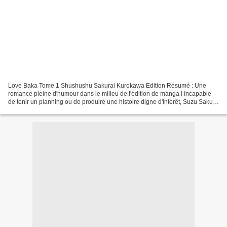
Love Baka Tome 1 Shushushu Sakurai Kurokawa Edition Résumé : Une
romance pleine d'humour dans le milieu de l'édition de manga ! Incapable
de tenir un planning ou de produire une histoire digne d'intérêt, Suzu Sakura
est une mangaka dont la carrière peine...