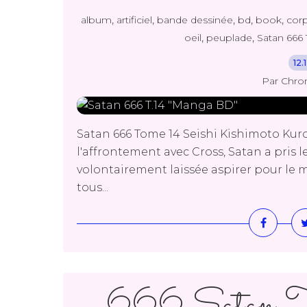
,
,
,
,
,
album
artificiel
bande dessinée
bd
book
cor
,
,
oeil
peuplade
Satan 666
12.
Par Chro
Satan 666 Tome 14 Seishi Kishimoto Ku
l'affrontement avec Cross, Satan a pris le
volontairement laissée aspirer pour le mai
tous...
666 Satan T