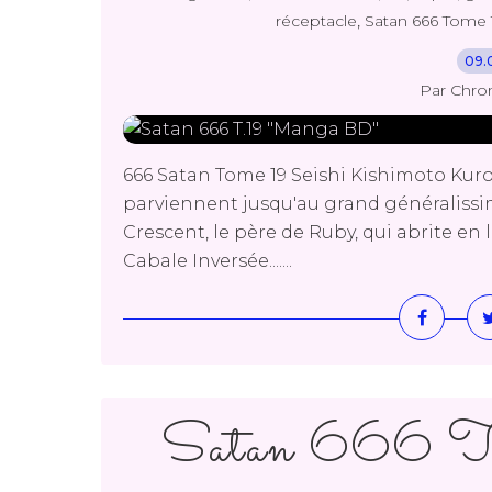
,
réceptacle
Satan 666 Tome 
09.
Par Chro
666 Satan Tome 19 Seishi Kishimoto Kuro
parviennent jusqu'au grand généralissi
Crescent, le père de Ruby, qui abrite e
Cabale Inversée.......
Satan 666 T