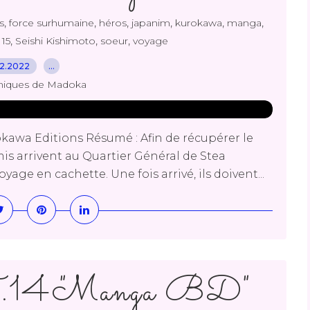
,
,
,
,
,
,
s
force surhumaine
héros
japanim
kurokawa
manga
,
,
,
 15
Seishi Kishimoto
soeur
voyage
12.2022
…
niques de Madoka
kawa Editions Résumé : Afin de récupérer le
amis arrivent au Quartier Général de Stea
age en cachette. Une fois arrivé, ils doivent...
.14 "Manga BD"