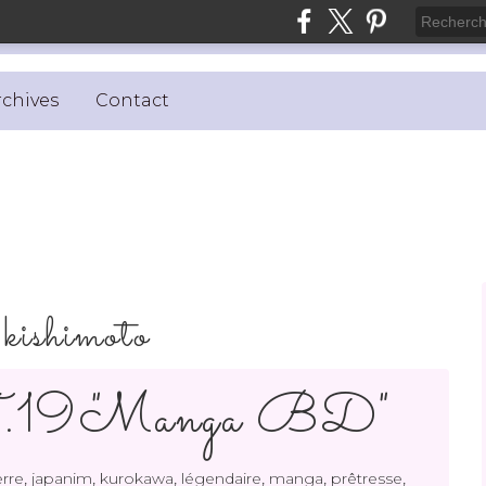
rchives
Contact
i kishimoto
.19 "Manga BD"
,
,
,
,
,
,
rre
japanim
kurokawa
légendaire
manga
prêtresse