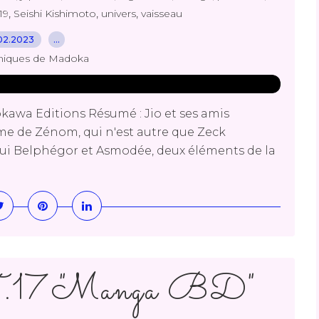
,
,
,
19
Seishi Kishimoto
univers
vaisseau
02.2023
…
niques de Madoka
kawa Editions Résumé : Jio et ses amis
me de Zénom, qui n'est autre que Zeck
n lui Belphégor et Asmodée, deux éléments de la
.17 "Manga BD"