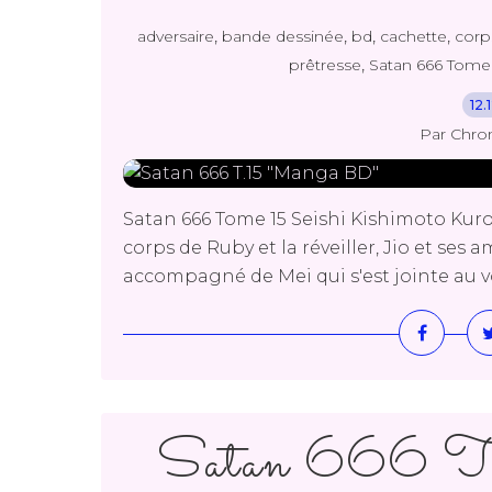
,
,
,
,
adversaire
bande dessinée
bd
cachette
corp
,
prêtresse
Satan 666 Tome
12.
Par Chro
Satan 666 Tome 15 Seishi Kishimoto Kuro
corps de Ruby et la réveiller, Jio et ses 
accompagné de Mei qui s'est jointe au voy
Satan 666 T