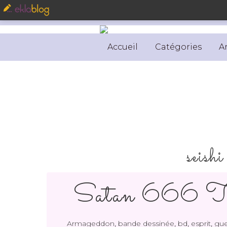
Accueil
Catégories
A
seish
Satan 666 T
,
,
,
,
Armageddon
bande dessinée
bd
esprit
gue