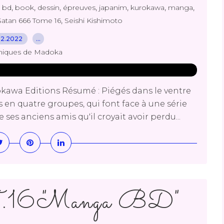
,
,
,
,
,
,
,
,
bd
book
dessin
épreuves
japanim
kurokawa
manga
,
Satan 666 Tome 16
Seishi Kishimoto
12.2022
…
niques de Madoka
okawa Editions Résumé : Piégés dans le ventre
 en quatre groupes, qui font face à une série
 ses anciens amis qu'il croyait avoir perdu...
.16 "Manga BD"