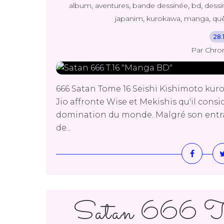
,
,
,
,
album
aventures
bande dessinée
bd
dessi
,
,
,
japanim
kurokawa
manga
qu
28.
Par Chro
666 Satan Tome 16 Seishi Kishimoto kuro
Jio affronte Wise et Mekishis qu'il con
domination du monde. Malgré son entra
de...
Satan 666 T