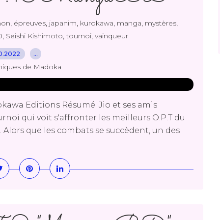
,
,
,
,
,
,
mon
épreuves
japanim
kurokawa
manga
mystères
,
,
,
0
Seishi Kishimoto
tournoi
vainqueur
10.2022
…
niques de Madoka
okawa Editions Résumé: Jio et ses amis
noi qui voit s'affronter les meilleurs O.P.T du
. Alors que les combats se succèdent, un des