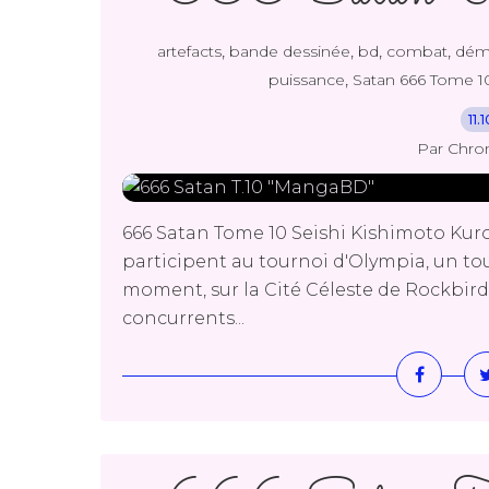
,
,
,
,
artefacts
bande dessinée
bd
combat
dé
,
puissance
Satan 666 Tome 1
11.
Par Chro
666 Satan Tome 10 Seishi Kishimoto Kur
participent au tournoi d'Olympia, un tour
moment, sur la Cité Céleste de Rockbird
concurrents...