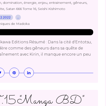
,
,
,
,
,
,
n
domination
énergie
enjeu
entrainement
gêneurs
,
,
ête
Satan 666 Tome 16
Seishi Kishimoto
12.2022
…
niques de Madoka
kawa Editions Résumé : Dans la cité d'Entotsu,
sidère comme des gêneurs dans sa quête de
înement avec Kirin, il manque encore un peu
.15 "Manga BD"