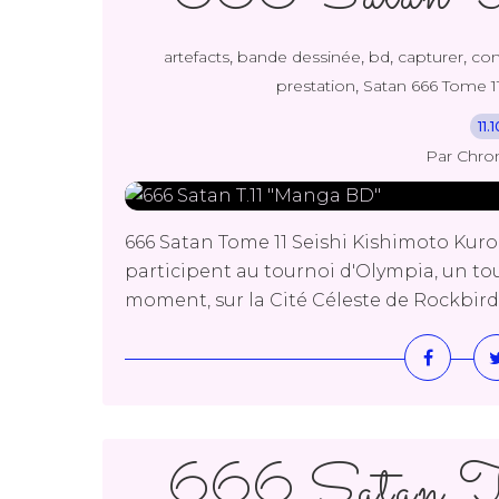
,
,
,
,
artefacts
bande dessinée
bd
capturer
co
,
prestation
Satan 666 Tome 1
11.
Par Chro
666 Satan Tome 11 Seishi Kishimoto Kuro
participent au tournoi d'Olympia, un tour
moment, sur la Cité Céleste de Rockbird. 
666 Satan 