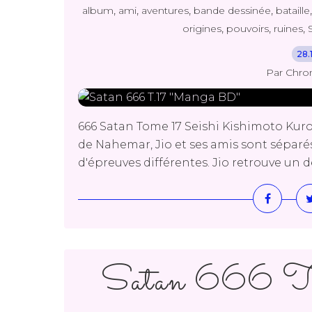
,
,
,
,
album
ami
aventures
bande dessinée
bataille
,
,
,
origines
pouvoirs
ruines
28.
Par Chro
666 Satan Tome 17 Seishi Kishimoto Kur
de Nahemar, Jio et ses amis sont séparés
d'épreuves différentes. Jio retrouve un de
Satan 666 T