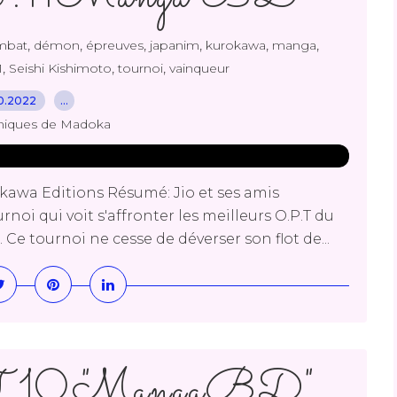
,
,
,
,
,
,
mbat
démon
épreuves
japanim
kurokawa
manga
,
,
,
1
Seishi Kishimoto
tournoi
vainqueur
10.2022
…
niques de Madoka
kawa Editions Résumé: Jio et ses amis
noi qui voit s'affronter les meilleurs O.P.T du
Ce tournoi ne cesse de déverser son flot de...
T.10 "MangaBD"