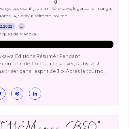
,
,
,
,
,
,
,
ps
cyclop
esprit
japanim
kurokawa
légendaire
manga
,
,
 Tome 14
Seishi Kishimoto
tournoi
12.2022
…
niques de Madoka
rokawa Editions Résumé : Pendant
 contrôle de Jio. Pour le sauver, Ruby s'est
triser dans l'esprit de Jio. Après le tournoi,
.11 "Manga BD"