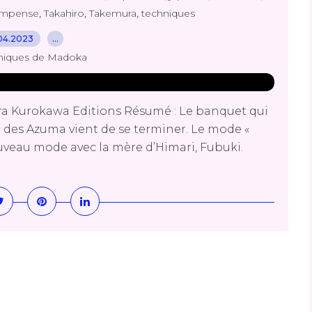
,
,
,
ompense
Takahiro
Takemura
techniques
04.2023
…
niques de Madoka
a Kurokawa Editions Résumé : Le banquet qui
e des Azuma vient de se terminer. Le mode «
uveau mode avec la mère d’Himari, Fubuki.