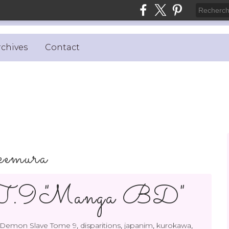
rchives
Contact
kemura
 T.9 "Manga BD"
,
,
,
,
Demon Slave Tome 9
disparitions
japanim
kurokawa