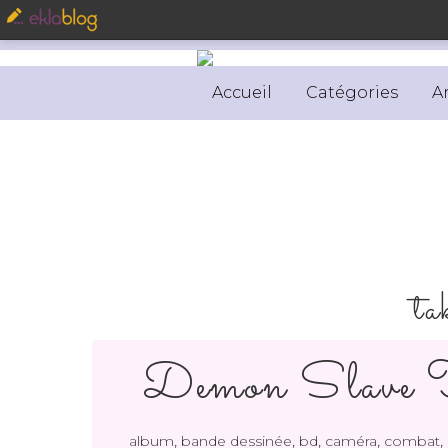
Accueil
Catégories
A
ta
Demon Slave
,
,
,
,
,
album
bande dessinée
bd
caméra
combat