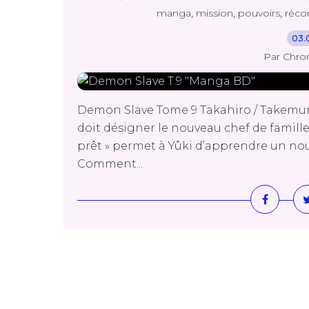
,
,
,
manga
mission
pouvoirs
réc
03.
Par Chro
Demon Slave Tome 9 Takahiro / Takemur
doit désigner le nouveau chef de famill
prêt » permet à Yûki d’apprendre un no
Comment...