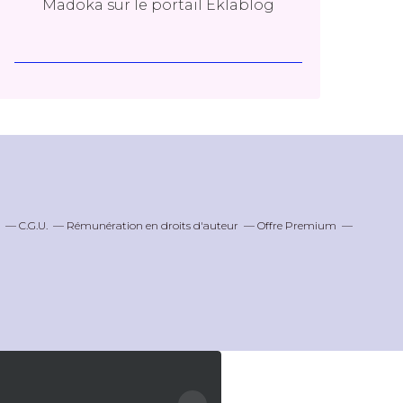
Madoka
sur le portail Eklablog
C.G.U.
Rémunération en droits d'auteur
Offre Premium