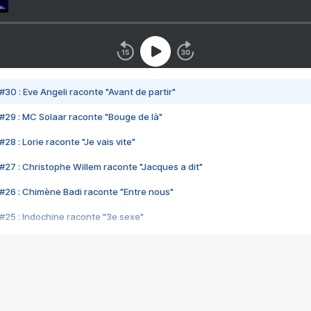
#30 : Eve Angeli raconte "Avant de partir"
#29 : MC Solaar raconte "Bouge de là"
28 : Lorie raconte "Je vais vite"
#27 : Christophe Willem raconte "Jacques a dit"
#26 : Chimène Badi raconte "Entre nous"
#25 : Indochine raconte "3e sexe"
#24 : Zaho raconte "C'est chelou"
#23 : Patrick Bruel raconte "Au café des délices"
#22 : Kyo raconte "Le chemin"