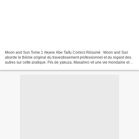
Moon and Sun Tome 1 Akane Abe Taifu Comics Résumé : Moon and Sun
aborde le thème original du travestissement professionnel et du regard des
autres sur cette pratique. Fils de yakuza, Masahiro vit une vie mondaine et
frivole. Un jour, alors qu'il importune...