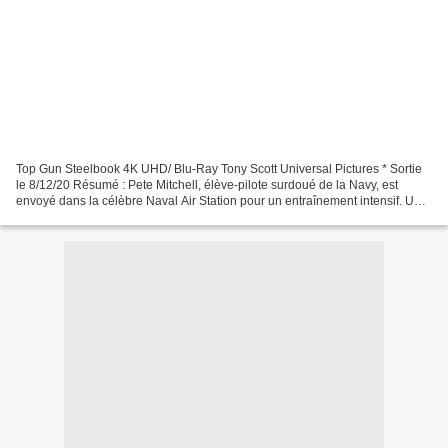
Top Gun Steelbook 4K UHD/ Blu-Ray Tony Scott Universal Pictures * Sortie
le 8/12/20 Résumé : Pete Mitchell, élève-pilote surdoué de la Navy, est
envoyé dans la célèbre Naval Air Station pour un entraînement intensif. Un
instructeur civil, Charlotte Blackwood,...