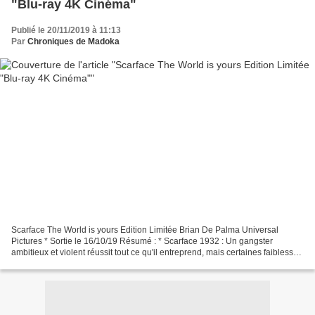
"Blu-ray 4K Cinéma"
Publié le 20/11/2019 à 11:13
Par
Chroniques de Madoka
Scarface The World is yours Edition Limitée Brian De Palma Universal
Pictures * Sortie le 16/10/19 Résumé : * Scarface 1932 : Un gangster
ambitieux et violent réussit tout ce qu'il entreprend, mais certaines faiblesses
causeront sa perte… * Scarface 1983...