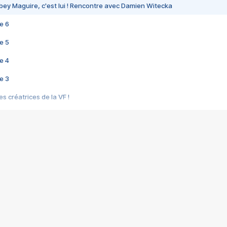
bey Maguire, c'est lui ! Rencontre avec Damien Witecka
e 6
e 5
e 4
e 3
s créatrices de la VF !
e 2
e 1
e Mektoub My Love arrive enfin ! Rencontre avec Shaïn Boumedine et Sal
i : après Toni en famille
elle réalise le bouleversant Dites lui que je l'aime
ais ! Rencontre autour de Vie privée de Rebecca Zlotowski
 de Marguerite, Grave... Rencontre avec Ella Rumpf