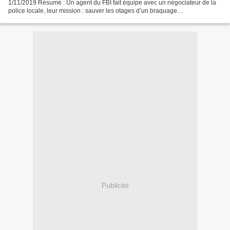
1/11/2019 Résumé : Un agent du FBI fait équipe avec un négociateur de la
police locale, leur mission : sauver les otages d’un braquage
méticuleusement organisé dans l’inviolable Banque...
Publicité