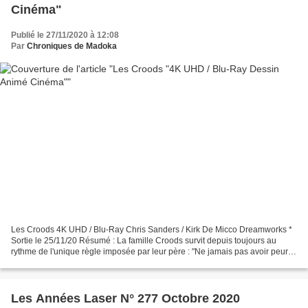
Cinéma"
Publié le 27/11/2020 à 12:08
Par
Chroniques de Madoka
Les Croods 4K UHD / Blu-Ray Chris Sanders / Kirk De Micco Dreamworks *
Sortie le 25/11/20 Résumé : La famille Croods survit depuis toujours au
rythme de l'unique règle imposée par leur père : "Ne jamais pas avoir peur !".
Alors quand la caverne où ils...
Les Années Laser N° 277 Octobre 2020