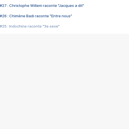
#27 : Christophe Willem raconte "Jacques a dit"
#26 : Chimène Badi raconte "Entre nous"
#25 : Indochine raconte "3e sexe"
#24 : Zaho raconte "C'est chelou"
#23 : Patrick Bruel raconte "Au café des délices"
#22 : Kyo raconte "Le chemin"
#21 : Nolwenn Leroy raconte "Cassé"
#20 : Patrick Hernandez raconte "Born to be alive"
#19 : Lorie raconte "Près de moi"
#18 : Michael Jones raconte "A nos actes manqués" (avec Jean-Jacque
#17 : Khaled raconte "Aïcha"
#16 : Corneille raconte "Parce qu'on vient de loin"