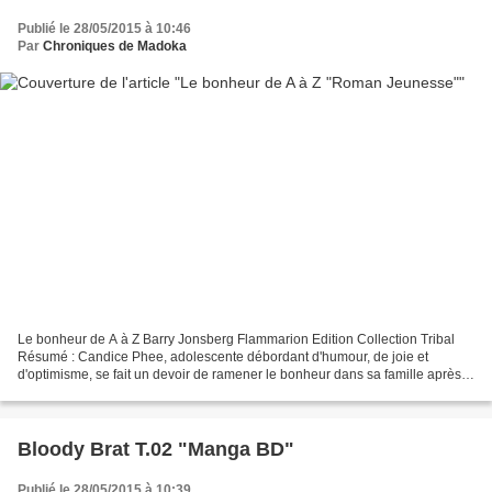
Publié le 28/05/2015 à 10:46
Par
Chroniques de Madoka
Le bonheur de A à Z Barry Jonsberg Flammarion Edition Collection Tribal
Résumé : Candice Phee, adolescente débordant d'humour, de joie et
d'optimisme, se fait un devoir de ramener le bonheur dans sa famille après
la disparition de sa petite sœur. Mon...
Bloody Brat T.02 "Manga BD"
Publié le 28/05/2015 à 10:39