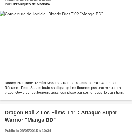
Par
Chroniques de Madoka
Bloody Brat Tome 02 Yûki Kodama / Kanata Yoshino Kurokawa Edition
Résumé : Entre Staz et toute sa clique qui ne tiennent pas une minute en
place, Goyle qui est toujours aussi complexé par ses lunettes, le train-train
quotidien de la team Fearless et tout...
Dragon Ball Z Les Films T.11 : Attaque Super
Warrior "Manga BD"
Publié le 28/05/2015 à 10:34