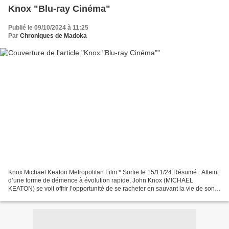
Knox "Blu-ray Cinéma"
Publié le 09/10/2024 à 11:25
Par
Chroniques de Madoka
Knox Michael Keaton Metropolitan Film * Sortie le 15/11/24 Résumé : Atteint
d’une forme de démence à évolution rapide, John Knox (MICHAEL
KEATON) se voit offrir l’opportunité de se racheter en sauvant la vie de son
fils. Mais entre le compte à rebours...