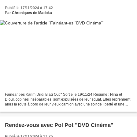
Publié le 17/11/2024 à 17:42
Par
Chroniques de Madoka
Fainéant-es Karim Dridi Blaq Out * Sortie le 19/11/24 Résumé : Nina et
Djoul, copines inséparables, sont expulsées de leur squat. Elles reprennent
alors la route à bord de leur vieux camion avec une soif de liberté et une
seule obsession : faire la fête....
Rendez-vous avec Pol Pot "DVD Cinéma"
Publié le 17/11/2024 à 17:25