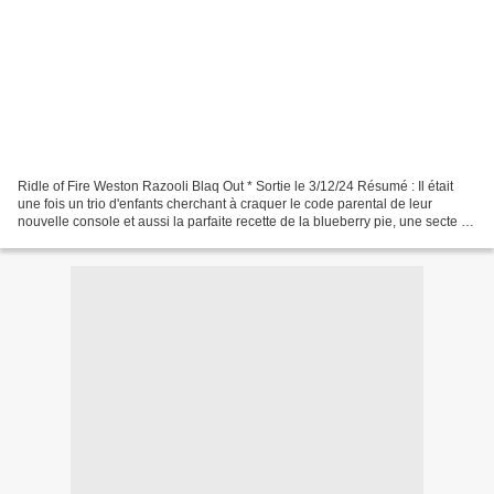
Ridle of Fire Weston Razooli Blaq Out * Sortie le 3/12/24 Résumé : Il était
une fois un trio d'enfants cherchant à craquer le code parental de leur
nouvelle console et aussi la parfaite recette de la blueberry pie, une secte de
braconniers qui ne cessent...