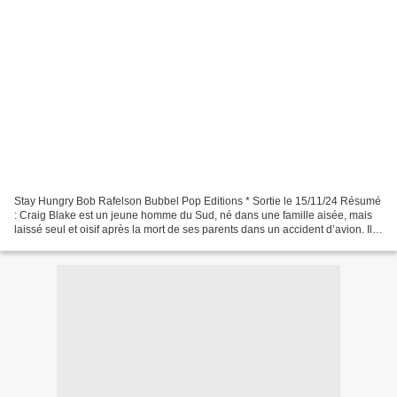
Stay Hungry Bob Rafelson Bubbel Pop Editions * Sortie le 15/11/24 Résumé
: Craig Blake est un jeune homme du Sud, né dans une famille aisée, mais
laissé seul et oisif après la mort de ses parents dans un accident d’avion. Il
passe son temps à pêcher,...