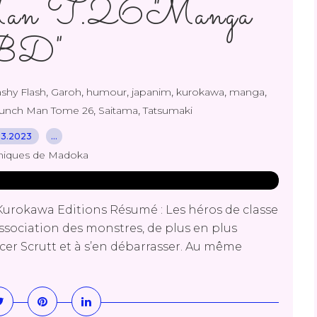
an T.26 "Manga
BD"
,
,
,
,
,
,
ashy Flash
Garoh
humour
japanim
kurokawa
manga
,
,
unch Man Tome 26
Saitama
Tatsumaki
03.2023
…
niques de Madoka
rokawa Editions Résumé : Les héros de classe
Association des monstres, de plus en plus
ncer Scrutt et à s’en débarrasser. Au même