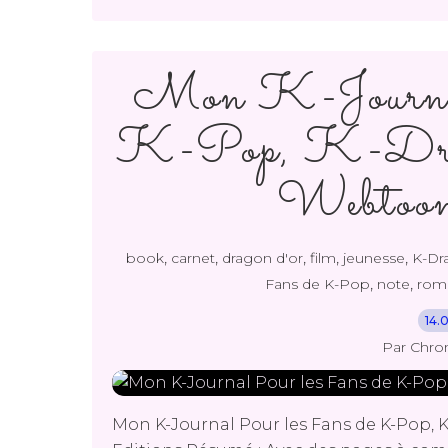
Mon K-Journal
K-Pop, K-Dra
Webtoons
,
,
,
,
,
book
carnet
dragon d'or
film
jeunesse
K-Dr
,
,
Fans de K-Pop
note
rom
14.
Par Chro
Mon K-Journal Pour les Fans de K-Pop, 