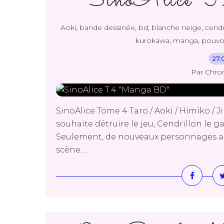
SinoAlice 
,
,
,
,
Aoki
bande dessinée
bd
blanche neige
cendr
,
,
kurokawa
manga
pouvo
27.
Par Chro
SinoAlice Tome 4 Taro / Aoki / Himiko /
souhaite détruire le jeu, Cendrillon le g
Seulement, de nouveaux personnages au
scène......