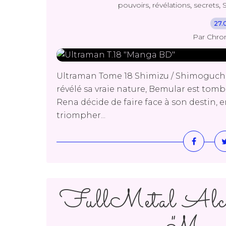
,
,
,
pouvoirs
révélations
secrets
27.
Par Chro
Ultraman Tome 18 Shimizu / Shimoguchi
révélé sa vraie nature, Bemular est tom
Rena décide de faire face à son destin, 
triompher...
FullMetal Alch