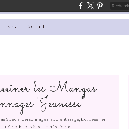
rchives
Contact
ssiner les Mangas
nnages "Jeunesse"
,
,
,
,
gas Spécial personnages
apprentissage
bd
dessiner
,
,
,
e
méthode
pas à pas
perfectionner