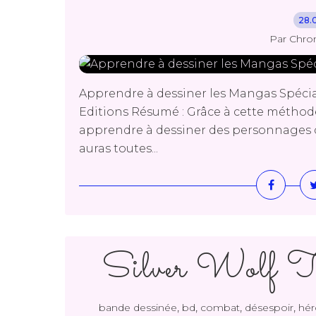
28.
Par Chro
Apprendre à dessiner les Mangas Spéci
Editions Résumé : Grâce à cette méthod
apprendre à dessiner des personnages de
auras toutes...
Silver Wolf 
,
,
,
,
bande dessinée
bd
combat
désespoir
hér