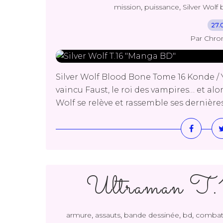
,
,
mission
puissance
Silver Wolf
27.
Par Chro
Silver Wolf Blood Bone Tome 16 Konde /
vaincu Faust, le roi des vampires… et alor
Wolf se relève et rassemble ses dernière
Ultraman T
,
,
,
,
armure
assauts
bande dessinée
bd
combat