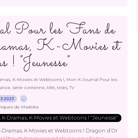
 Pour les Fans de
mas, K-Movies et
 ! "Jeunesse"
,
,
amas
K-Movies et Webtoons !
Mon K-Journal Pour les
,
,
,
,
ance
série coréenne
télé
tests
TV
03.2023
…
niques de Madoka
K-Dramas, K-Movies et Webtoons ! Dragon d’Or