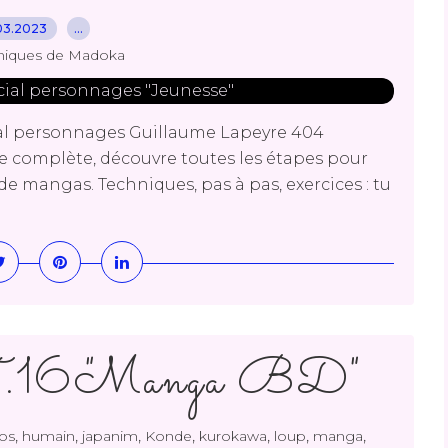
03.2023
…
niques de Madoka
al personnages Guillaume Lapeyre 404
e complète, découvre toutes les étapes pour
 mangas. Techniques, pas à pas, exercices : tu
T.16 "Manga BD"
,
,
,
,
,
,
,
os
humain
japanim
Konde
kurokawa
loup
manga