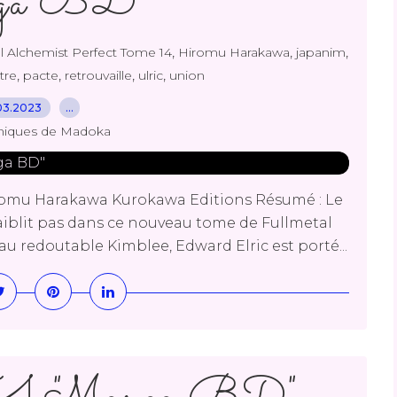
nga BD"
,
,
,
l Alchemist Perfect Tome 14
Hiromu Harakawa
japanim
,
,
,
,
tre
pacte
retrouvaille
ulric
union
03.2023
…
niques de Madoka
iromu Harakawa Kurokawa Editions Résumé : Le
faiblit pas dans ce nouveau tome de Fullmetal
u redoutable Kimblee, Edward Elric est porté...