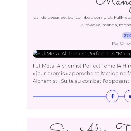
"Ma
,
,
,
,
bande dessinée
bd
combat
complot
FullMeta
,
,
kurokawa
manga
mons
27.
Par Chro
FullMetal Alchemist Perfect Tome 14 H
« jour promis » approche et l'action ne 
Alchemist ! Suite au combat l'opposant a