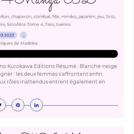
T.4 "Manga BD"
,
,
,
,
,
,
,
,
illon
chaperon
combat
fille
Himiko
japanim
jeu
Jino
,
,
,
irs
SinoAlice Tome 4
Taro
tueries
03.2023
…
niques de Madoka
 Jino Kurokawa Editions Résumé : Blanche-neige
agner : les deux femmes s’affrontent enfin.
x rôles inattendus entrent également en