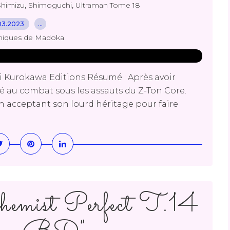
,
,
Shimizu
Shimoguchi
Ultraman Tome 18
03.2023
…
niques de Madoka
 Kurokawa Editions Résumé : Après avoir
bé au combat sous les assauts du Z-Ton Core.
en acceptant son lourd héritage pour faire
emist Perfect T.14