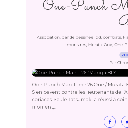
One-Punch M
,
,
,
,
Association
bande dessinée
bd
combats
Fl
,
,
,
monstres
Murata
One
One-P
21.
Par Chro
One-Punch Man Tome 26 One / Murata Ku
S en bavent contre les lieutenants de l’
coriaces. Seule Tatsumaki a réussi à coi
moment,...