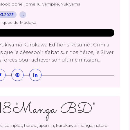
,
,
 blood bone Tome 16
vampire
Yukiyama
03.2023
…
niques de Madoka
 Yukiyama Kurokawa Editions Résumé : Grim a
s que le désespoir s’abat sur nos héros, le Silver
s forces pour achever son ultime mission...
.18 "Manga BD"
,
,
,
,
,
,
,
s
complot
héros
japanim
kurokawa
manga
nature