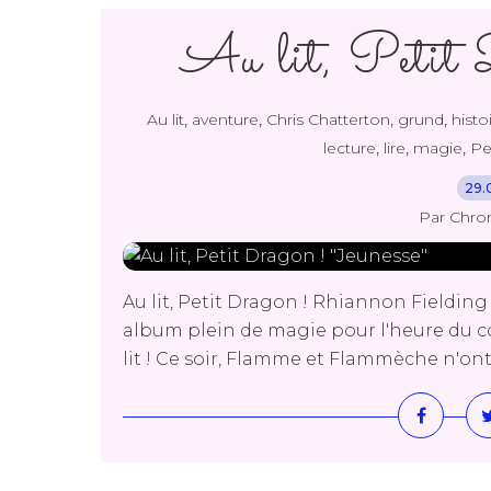
Au lit, Petit 
,
,
,
,
Au lit
aventure
Chris Chatterton
grund
histo
,
,
,
lecture
lire
magie
Pe
29.
Par Chro
Au lit, Petit Dragon ! Rhiannon Fieldin
album plein de magie pour l'heure du cou
lit ! Ce soir, Flamme et Flammèche n'ont pa