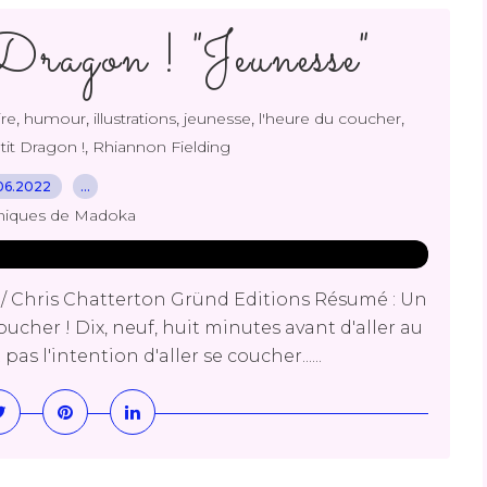
Dragon ! "Jeunesse"
,
,
,
,
,
ire
humour
illustrations
jeunesse
l'heure du coucher
,
tit Dragon !
Rhiannon Fielding
06.2022
…
niques de Madoka
g / Chris Chatterton Gründ Editions Résumé : Un
cher ! Dix, neuf, huit minutes avant d'aller au
s l'intention d'aller se coucher......