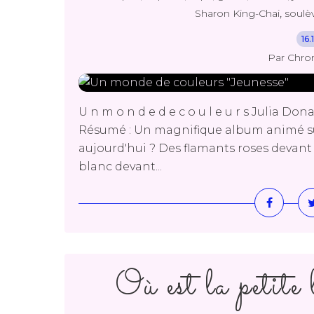
,
Sharon King-Chai
soulè
16
Par Chro
U n m o n d e d e c o u l e u r s Julia D
Résumé : Un magnifique album animé sur
aujourd'hui ? Des flamants roses devant
blanc devant...
Où est la petite