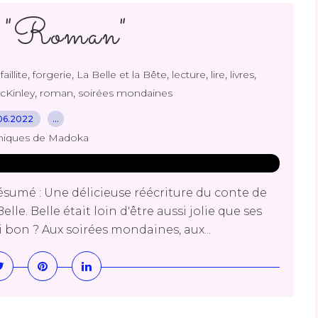
 "Roman"
,
,
,
,
,
,
,
faillite
forgerie
La Belle et la Bête
lecture
lire
livres
,
,
cKinley
roman
soirées mondaines
06.2022
…
niques de Madoka
sumé : Une délicieuse réécriture du conte de
elle. Belle était loin d'être aussi jolie que ses
 bon ? Aux soirées mondaines, aux...