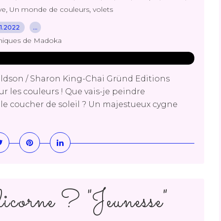
,
,
ve
Un monde de couleurs
volets
.11.2022
…
niques de Madoka
onaldson / Sharon King-Chai Gründ Editions
 les couleurs ! Que vais-je peindre
 le coucher de soleil ? Un majestueux cygne
 licorne ? "Jeunesse"