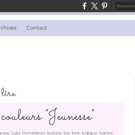
rchives
Contact
lire
ouleurs "Jeunesse"
,
,
,
,
,
,
,
esse
Julia Donaldson
lecture
lire
livre
ludique
nature