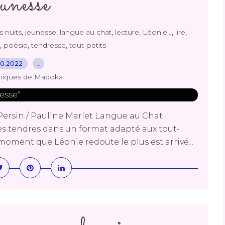
unesse"
,
,
,
,
,
,
es nuits
jeunesse
langue au chat
lecture
Léonie…
lire
,
,
,
poésie
tendresse
tout-petits
10.2022
…
niques de Madoka
e Persin / Pauline Marlet Langue au Chat
es tendres dans un format adapté aux tout-
e moment que Léonie redoute le plus est arrivé...