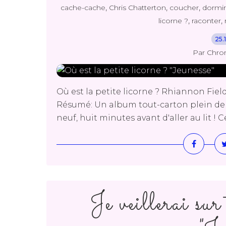
,
,
,
cache-cache
Chris Chatterton
coucher
dormir
,
,
licorne ?
raconter
25.
Par Chro
Où est la petite licorne ? Rhiannon Fie
Résumé: Un album tout-carton plein de m
neuf, huit minutes avant d'aller au lit ! Ce 
Je veillerai su