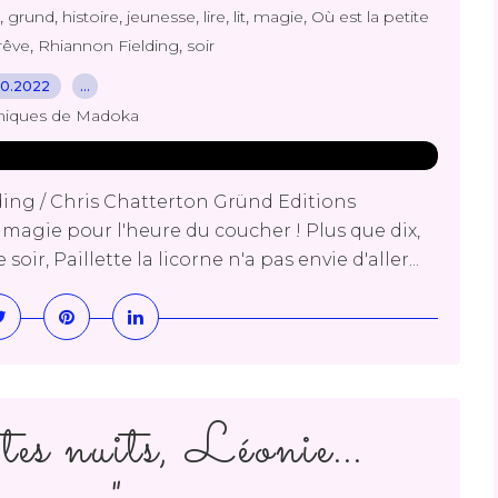
,
,
,
,
,
,
,
grund
histoire
jeunesse
lire
lit
magie
Où est la petite
,
,
rêve
Rhiannon Fielding
soir
10.2022
…
niques de Madoka
lding / Chris Chatterton Gründ Editions
agie pour l'heure du coucher ! Plus que dix,
soir, Paillette la licorne n'a pas envie d'aller...
r tes nuits, Léonie…