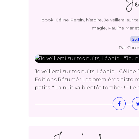
"Je
,
,
,
book
Céline Persin
histoire
Je veillerai sur t
,
magie
Pauline Marlet
25.
Par Chro
Je veillerai sur tes nuits, Léonie… Célin
Editions Résumé : Les premières histoir
petits. " La nuit va bientôt tomber ! " L