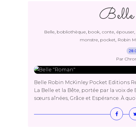
Belle
,
,
,
,
Belle
bobliothèque
book
conte
épouser
,
,
monstre
pocket
Robin M
28.
Par Chro
Belle Robin McKinley Pocket Editions Ré
La Belle et la Bête, portée par la voix de B
sœurs aînées, Grâce et Espérance. À quoi