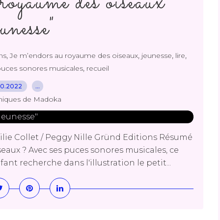
royaume des oiseaux
unesse"
,
,
,
,
ons
Je m’endors au royaume des oiseaux
jeunesse
lire
,
uces sonores musicales
recueil
10.2022
…
niques de Madoka
lie Collet / Peggy Nille Gründ Editions Résumé
seaux ? Avec ses puces sonores musicales, ce
ant recherche dans l'illustration le petit...