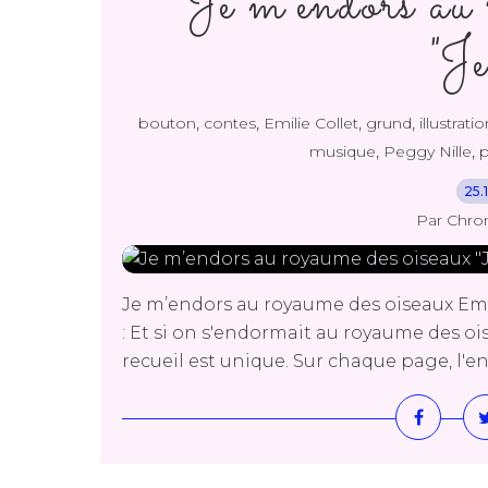
Je m’endors au 
"Je
,
,
,
,
bouton
contes
Emilie Collet
grund
illustrati
,
,
musique
Peggy Nille
p
25.
Par Chro
Je m’endors au royaume des oiseaux Emi
: Et si on s'endormait au royaume des oi
recueil est unique. Sur chaque page, l'enf