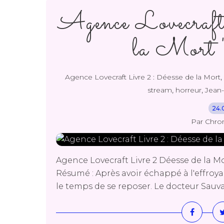
Agence Lovecraft
la Mort "
,
Agence Lovecraft Livre 2 : Déesse de la Mort
,
,
stream
horreur
Jean-
24.
Par Chro
Agence Lovecraft Livre 2 Déesse de la M
Résumé : Après avoir échappé à l'effroy
le temps de se reposer. Le docteur Sauva