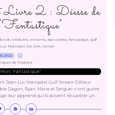
 Livre 2 : Déesse de
Fantastique"
,
,
,
,
,
book
créatures
ennemis
épouvante
fantastique
gulf
,
,
,
Luc Marcastel
lire
livre
roman
05.2022
…
niques de Madoka
ort Jean-Luc Marcastel Gulf Stream Editeur
able Dagon, Ryan, Marie et Sergueï n'ont guère
ge leur apprend qu'ils doivent récupérer un...