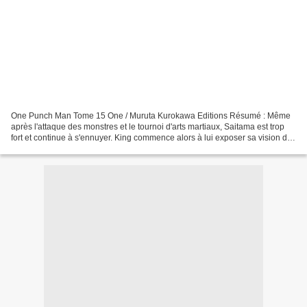
One Punch Man Tome 15 One / Muruta Kurokawa Editions Résumé : Même
après l'attaque des monstres et le tournoi d'arts martiaux, Saitama est trop
fort et continue à s'ennuyer. King commence alors à lui exposer sa vision de
la vie en tant que héros... Au...