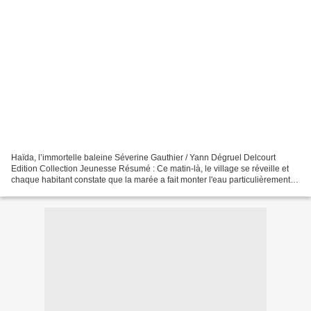
Haïda, l’immortelle baleine Séverine Gauthier / Yann Dégruel Delcourt
Edition Collection Jeunesse Résumé : Ce matin-là, le village se réveille et
chaque habitant constate que la marée a fait monter l'eau particulièrement
haut. Personne ne sait ni ne comprend...