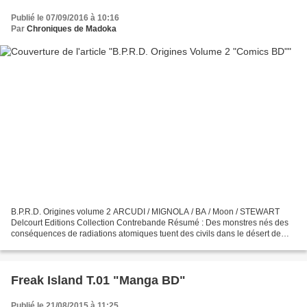
Publié le 07/09/2016 à 10:16
Par
Chroniques de Madoka
B.P.R.D. Origines volume 2 ARCUDI / MIGNOLA / BA / Moon / STEWART
Delcourt Editions Collection Contrebande Résumé : Des monstres nés des
conséquences de radiations atomiques tuent des civils dans le désert de
l’Utah. Ces horreurs amènent le Professeur...
Freak Island T.01 "Manga BD"
Publié le 21/08/2015 à 11:25