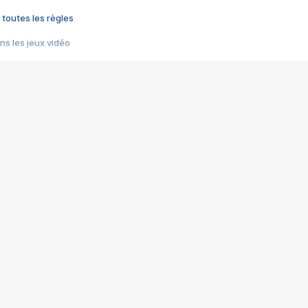
 toutes les règles
s les jeux vidéo
us choquant de Rockstar ? - Le scandale BULLY
e plus moche de Steam
du RÊVE tourne au CAUCHEMAR
pendant 8 heures
it… à tort
umiliés par un jeu vidéo
ire - Final Fantasy 8
ti un empire - Age of Empires
story DOFUS
tard, il crée l'un des pires jeux de tous les temps, MindsEye.