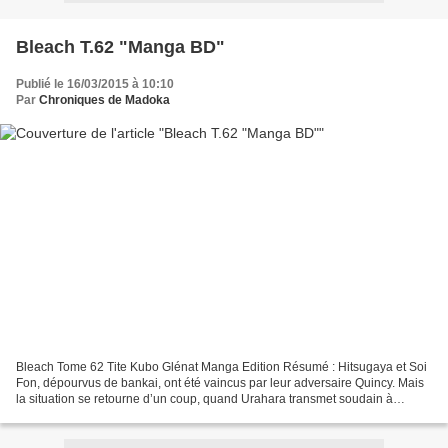
Bleach T.62 "Manga BD"
Publié le 16/03/2015 à 10:10
Par
Chroniques de Madoka
Bleach Tome 62 Tite Kubo Glénat Manga Edition Résumé : Hitsugaya et Soi
Fon, dépourvus de bankai, ont été vaincus par leur adversaire Quincy. Mais
la situation se retourne d’un coup, quand Urahara transmet soudain à
Mayuri une information incroyable !...