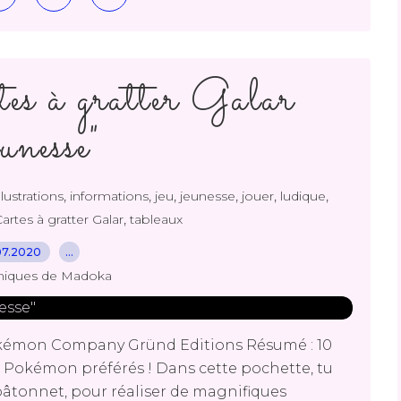
s à gratter Galar
unesse"
,
,
,
,
,
,
illustrations
informations
jeu
jeunesse
jouer
ludique
,
tes à gratter Galar
tableaux
07.2020
…
niques de Madoka
okémon Company Gründ Editions Résumé : 10
tes Pokémon préférés ! Dans cette pochette, tu
 bâtonnet, pour réaliser de magnifiques