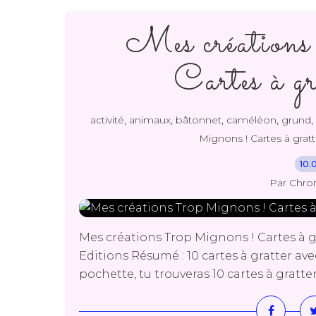
Mes création
Cartes à gr
,
,
,
,
,
activité
animaux
bâtonnet
caméléon
grund
Mignons ! Cartes à gratt
10.
Par Chro
Mes créations Trop Mignons ! Cartes à g
Editions Résumé : 10 cartes à gratter a
pochette, tu trouveras 10 cartes à gratt