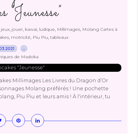
s "Jeunesse"
,
,
,
,
,
,
jeux
jouer
kawaï
ludique
Millimages
Molang Cartes à
,
,
,
cakes
motricité
Piu Piu
tableaux
03.2021
…
niques de Madoka
akes Millimages Les Livres du Dragon d’Or
ersonnages Molang préférés ! Une pochette
ng, Piu Piu et leurs amis ! À l'intérieur, tu