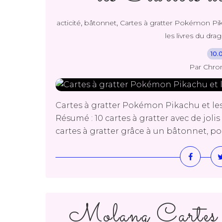
,
,
acticité
bâtonnet
Cartes à gratter Pokémon Pika
les livres du dra
10.
Par Chro
Cartes à gratter Pokémon Pikachu et les
Résumé : 10 cartes à gratter avec de joli
cartes à gratter grâce à un bâtonnet, pou
Molang Cartes à