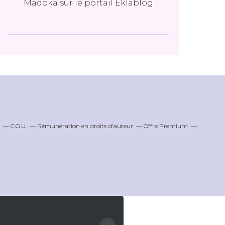
Madoka
sur le portail Eklablog
C.G.U.
Rémunération en droits d'auteur
Offre Premium