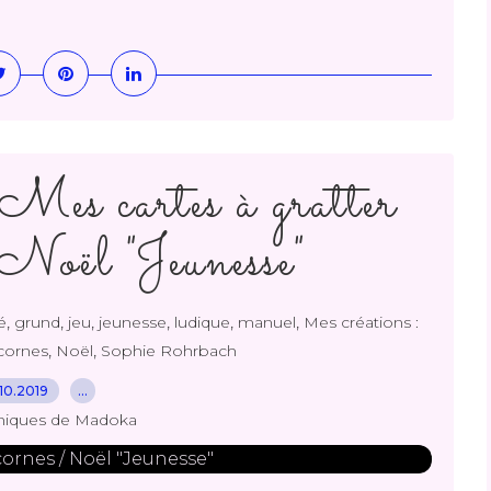
Mes cartes à gratter
Noël "Jeunesse"
,
,
,
,
,
,
é
grund
jeu
jeunesse
ludique
manuel
Mes créations :
,
,
icornes
Noël
Sophie Rohrbach
10.2019
…
niques de Madoka