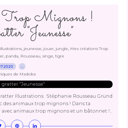
s Trop Mignons !
atter "Jeunesse"
,
,
,
,
illustrations
jeunesse
jouer
jungle
Mes créations Trop
,
,
,
,
er
panda
Rousseau
singe
tigre
07.2020
…
niques de Madoka
ratter Illustrations : Stéphanie Rousseau Gründ
vec des animaux trop mignons ! Dans ta
er avec animaux trop mignons et un bâtonnet !...