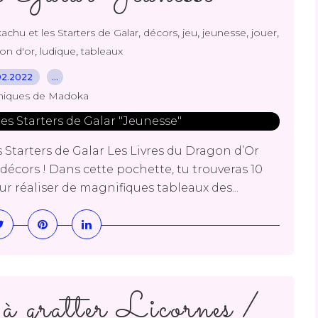
,
,
,
,
,
chu et les Starters de Galar
décors
jeu
jeunesse
jouer
,
,
gon d'or
ludique
tableaux
02.2022
…
niques de Madoka
 Starters de Galar Les Livres du Dragon d’Or
s décors ! Dans cette pochette, tu trouveras 10
r réaliser de magnifiques tableaux des...
 gratter Licornes /