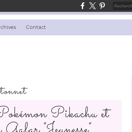
rchives
Contact
tonnet
 Pokémon Pikachu et
e Galar "Jeunesse"