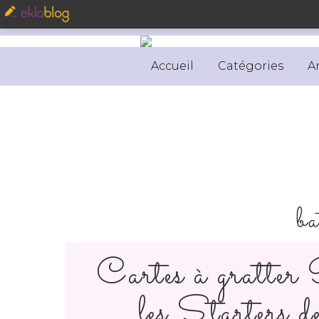
Accueil
Catégories
A
ba
Cartes à gratter
les Starters d