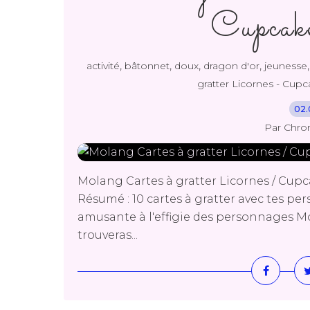
Cupcake
,
,
,
,
activité
bâtonnet
doux
dragon d'or
jeunesse
gratter Licornes - Cup
02.
Par Chro
Molang Cartes à gratter Licornes / Cupc
Résumé : 10 cartes à gratter avec tes p
amusante à l'effigie des personnages Mola
trouveras...