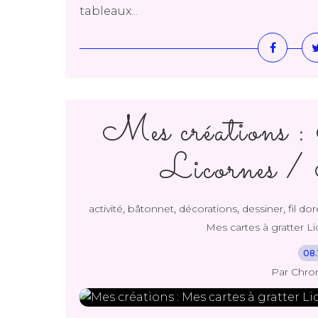
tableaux...
Mes créations : 
Licornes / 
,
,
,
,
activité
bâtonnet
décorations
dessiner
fil dor
Mes cartes à gratter L
08.
Par Chro