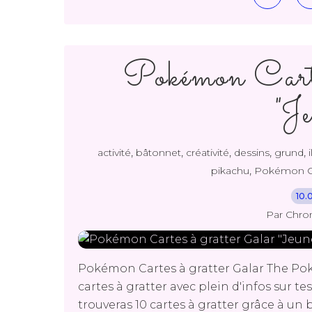
Pokémon Carte
"Je
,
,
,
,
,
activité
bâtonnet
créativité
dessins
grund
,
pikachu
Pokémon Car
10.
Par Chro
Pokémon Cartes à gratter Galar The P
cartes à gratter avec plein d'infos sur 
trouveras 10 cartes à gratter grâce à un