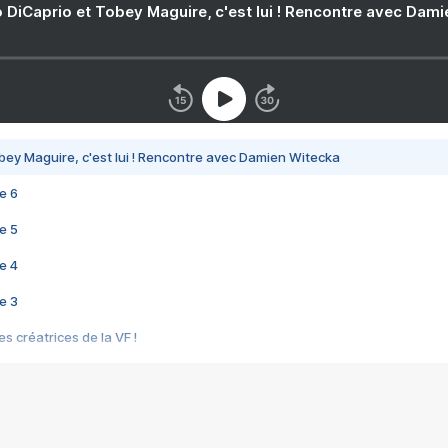
 DiCaprio et Tobey Maguire, c'est lui ! Rencontre avec Dam
bey Maguire, c'est lui ! Rencontre avec Damien Witecka
e 6
e 5
e 4
e 3
s créatrices de la VF !
e 2
e 1
e Mektoub My Love arrive enfin ! Rencontre avec Shaïn Boumedine et Sal