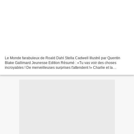
Le Monde farabuleux de Roald Dahl Stella Cadwell Illustré par Quentin
Blake Gallimard Jeunesse Edition Résumé : «Tu vas voir des choses
incroyables ! De merveilleuses surprises t'attendent !» Charlie et la
Chocolaterie.Vous voulez tout savoir sur l'univers...