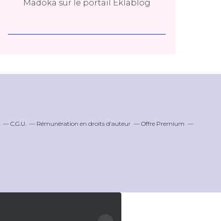
Madoka
sur le portail Eklablog
C.G.U.
Rémunération en droits d'auteur
Offre Premium