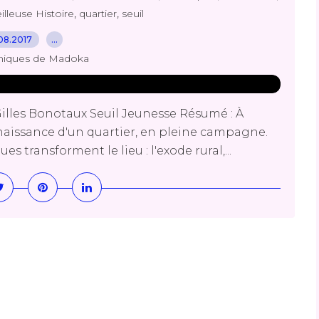
,
,
illeuse Histoire
quartier
seuil
08.2017
…
niques de Madoka
Gilles Bonotaux Seuil Jeunesse Résumé : À
a naissance d'un quartier, en pleine campagne.
s transforment le lieu : l'exode rural,...