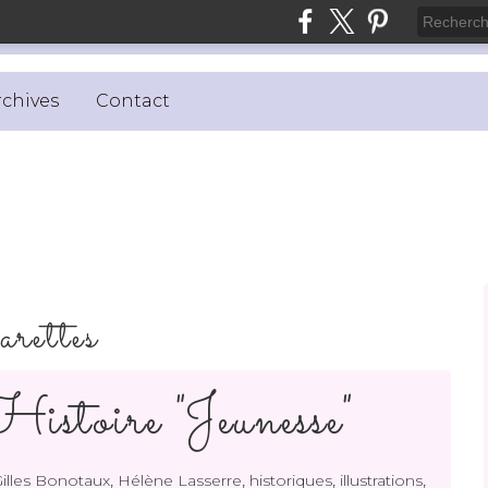
rchives
Contact
arettes
istoire "Jeunesse"
,
,
,
,
illes Bonotaux
Hélène Lasserre
historiques
illustrations