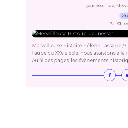
,
,
jeunesse
livre
Merve
29.
Par Chro
Merveilleuse Histoire Hélène Lasserre / 
l'aube du XXe siècle, nous assistons à l
Au fil des pages, les évènements historique