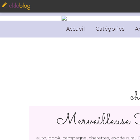
Accueil
Catégories
A
ch
Merveilleuse H
,
,
,
,
,
auto
book
campagne
charettes
exode rural
G