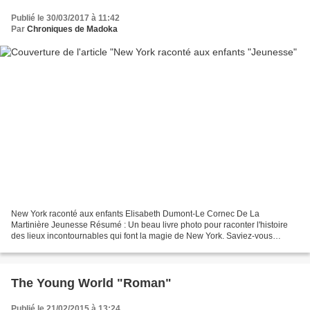
Publié le 30/03/2017 à 11:42
Par
Chroniques de Madoka
New York raconté aux enfants Elisabeth Dumont-Le Cornec De La
Martinière Jeunesse Résumé : Un beau livre photo pour raconter l'histoire
des lieux incontournables qui font la magie de New York. Saviez-vous
qu'avant d'être un repaire à gratte-ciel, l'île...
The Young World "Roman"
Publié le 21/02/2015 à 13:24