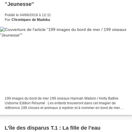
"Jeunesse"
Publié le 04/06/2018 à 12:11
Par
Chroniques de Madoka
199 images du bord de mer 199 oiseaux Hannah Watson / Holly Bathie
Usborne Edition Résumé : Les enfants trouveront dans cet imagier de
référence 199 choses et animaux à repérer et à nommer en bord de mer.
Des oiseaux, des bateaux, des coquillages et des...
L’île des disparus T.1 : La fille de l’eau