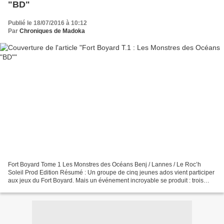
"BD"
Publié le 18/07/2016 à 10:12
Par
Chroniques de Madoka
Fort Boyard Tome 1 Les Monstres des Océans Benj / Lannes / Le Roc’h
Soleil Prod Edition Résumé : Un groupe de cinq jeunes ados vient participer
aux jeux du Fort Boyard. Mais un événement incroyable se produit : trois
monstres marins venant dune autre...