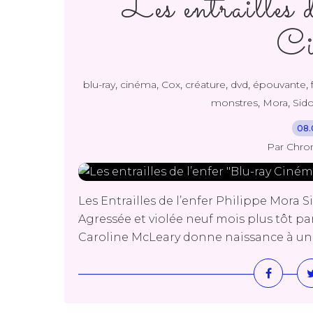
Les entrailles 
Ci
,
,
,
,
,
,
blu-ray
cinéma
Cox
créature
dvd
épouvante
,
,
monstres
Mora
Sido
08.
Par Chro
Les Entrailles de l’enfer Philippe Mora Si
Agressée et violée neuf mois plus tôt pa
Caroline McLeary donne naissance à un en