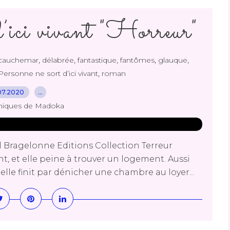
d’ici vivant "Horreur"
,
,
,
,
,
cauchemar
délabrée
fantastique
fantômes
glauque
,
Personne ne sort d’ici vivant
roman
07.2020
…
niques de Madoka
l Bragelonne Editions Collection Terreur
t, et elle peine à trouver un logement. Aussi
 elle finit par dénicher une chambre au loyer...