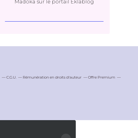
Madoka
sur le portail Eklablog
C.G.U.
Rémunération en droits d'auteur
Offre Premium