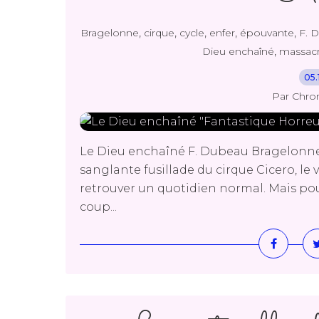
,
,
,
,
,
Bragelonne
cirque
cycle
enfer
épouvante
F. 
,
Dieu enchaîné
massac
05.
Par Chro
Le Dieu enchaîné F. Dubeau Bragelonne 
sanglante fusillade du cirque Cicero, le 
retrouver un quotidien normal. Mais po
coup...