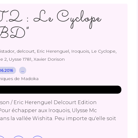
.2 : Le Cyclope
BD"
,
,
,
,
,
istador
delcourt
Eric Herenguel
Iroquois
Le Cyclope
,
,
e 2
Uysse 1781
Xavier Dorison
06.2016
…
niques de Madoka
ison / Eric Herenguel Delcourt Edition
Pour échapper aux Iroquois, Ulysse Mc
s la vallée Wishita. Peu importe qu'elle soit