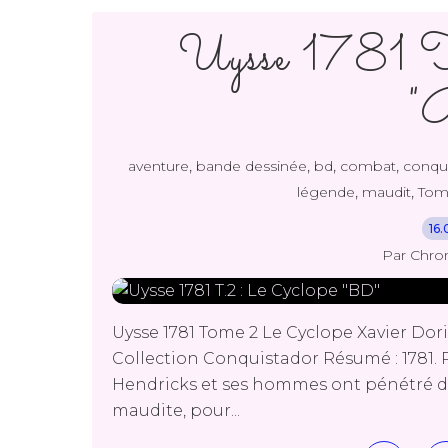
Uysse 1781 T
"
,
,
,
,
aventure
bande dessinée
bd
combat
conqu
,
,
légende
maudit
Tom
16.
Par Chro
Uysse 1781 Tome 2 Le Cyclope Xavier Dor
Collection Conquistador Résumé : 1781. 
Hendricks et ses hommes ont pénétré dan
maudite, pour...