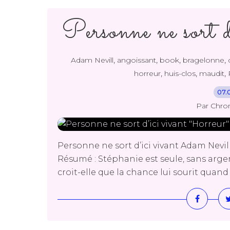
Personne ne sort 
,
,
,
,
Adam Nevill
angoissant
book
bragelonne
,
,
,
horreur
huis-clos
maudit
07.
Par Chro
Personne ne sort d’ici vivant Adam Nevil
Résumé : Stéphanie est seule, sans argen
croit-elle que la chance lui sourit quand