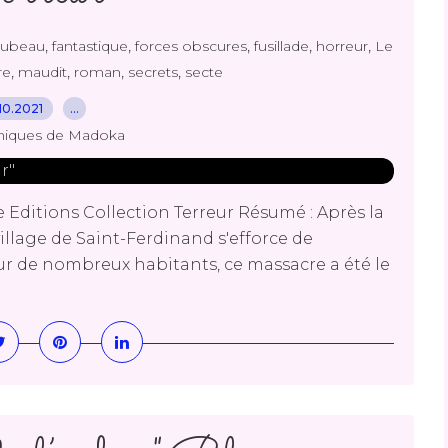
,
,
,
,
,
Dubeau
fantastique
forces obscures
fusillade
horreur
Le
,
,
,
,
re
maudit
roman
secrets
secte
10.2021
…
niques de Madoka
Editions Collection Terreur Résumé : Après la
village de Saint-Ferdinand s'efforce de
ur de nombreux habitants, ce massacre a été le