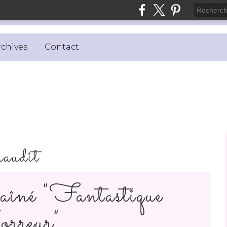
rchives
Contact
audit
îné "Fantastique
rreur"