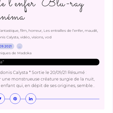
de l’enfer "Blu-ray
néma"
,
,
,
,
,
fantastique
film
horreur
Les entrailles de l’enfer
maudit
,
,
,
nis Calysta
vidéo
visions
vod
09.2021
…
niques de Madoka
donis Calysta * Sortie le 20/09/21 Résumé :
r une monstrueuse créature surgie de la nuit,
fant qui, en dépit de ses origines, semble...