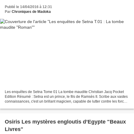
Publié le 14/04/2016 à 12:31
Par
Chroniques de Madoka
Les enquêtes de Setna Tome 01 La tombe maudite Christian Jacq Pocket
Edition Résumé : Setna est un prince, le fils de Ramsès II. Scribe aux vastes
connaissances, c'est un brillant magicien, capable de lutter contre les forces
du mal. Alors que Ramsès...
Osiris Les mystères engloutis d’Egypte "Beaux
Livres"