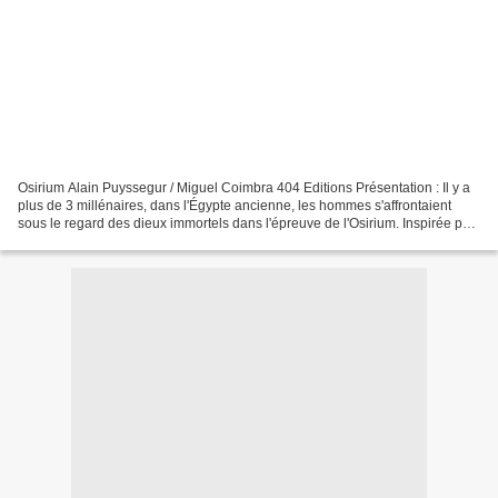
Osirium Alain Puyssegur / Miguel Coimbra 404 Editions Présentation : Il y a
plus de 3 millénaires, dans l'Égypte ancienne, les hommes s'affrontaient
sous le regard des dieux immortels dans l'épreuve de l'Osirium. Inspirée par
Osiris, le juge des âmes...