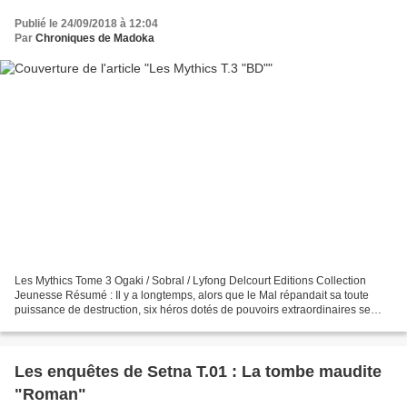
Publié le 24/09/2018 à 12:04
Par
Chroniques de Madoka
Les Mythics Tome 3 Ogaki / Sobral / Lyfong Delcourt Editions Collection
Jeunesse Résumé : Il y a longtemps, alors que le Mal répandait sa toute
puissance de destruction, six héros dotés de pouvoirs extraordinaires se
dressèrent contre lui. Il fut vaincu...
Les enquêtes de Setna T.01 : La tombe maudite
"Roman"