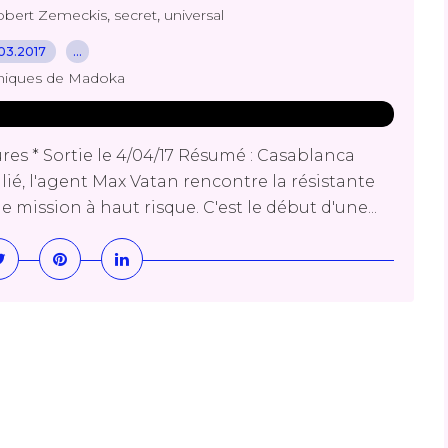
,
,
obert Zemeckis
secret
universal
03.2017
…
niques de Madoka
es * Sortie le 4/04/17 Résumé : Casablanca
lié, l'agent Max Vatan rencontre la résistante
 mission à haut risque. C'est le début d'une...