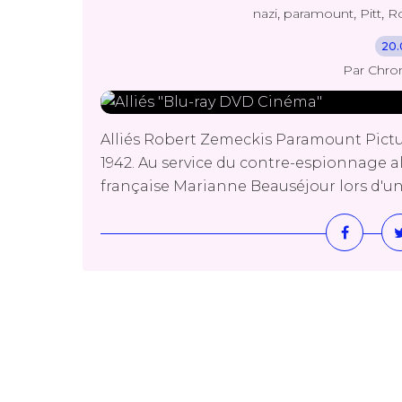
,
,
,
nazi
paramount
Pitt
R
20.
Par Chro
Alliés Robert Zemeckis Paramount Pictur
1942. Au service du contre-espionnage al
française Marianne Beauséjour lors d'une