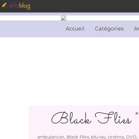
Accueil
Catégories
A
Black Flies 
,
,
,
,
,
ambulancier
Black Flies
blu-ray
cinéma
DVD