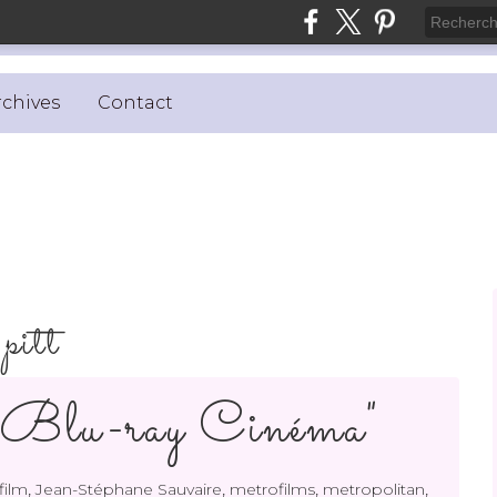
rchives
Contact
pitt
"Blu-ray Cinéma"
,
,
,
,
film
Jean-Stéphane Sauvaire
metrofilms
metropolitan