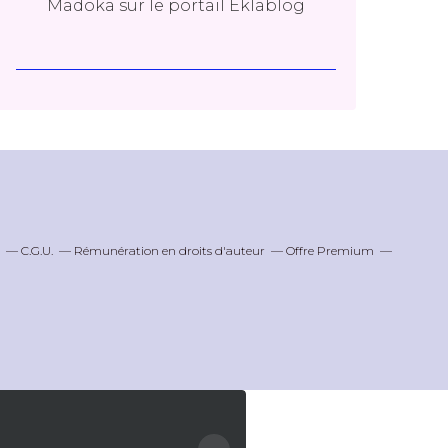
Madoka
sur le portail Eklablog
C.G.U.
Rémunération en droits d'auteur
Offre Premium