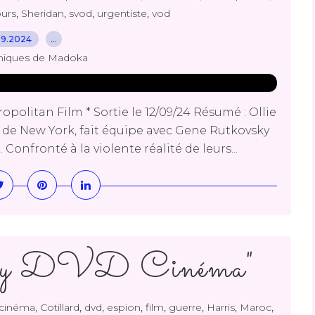
,
,
,
,
urs
Sheridan
svod
urgentiste
vod
09.2024
…
niques de Madoka
politan Film * Sortie le 12/09/24 Résumé : Ollie
 de New York, fait équipe avec Gene Rutkovsky
onfronté à la violente réalité de leurs...
ray DVD Cinéma"
,
,
,
,
,
,
,
,
cinéma
Cotillard
dvd
espion
film
guerre
Harris
Maroc