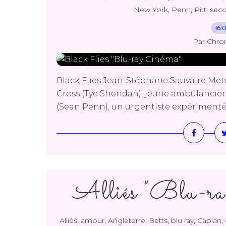
,
,
,
New York
Penn
Pitt
seco
16.
Par Chro
Black Flies Jean-Stéphane Sauvaire Metro
Cross (Tye Sheridan), jeune ambulancier
(Sean Penn), un urgentiste expérimenté. C
Alliés "Blu-
,
,
,
,
,
,
Alliés
amour
Angleterre
Betts
blu ray
Caplan