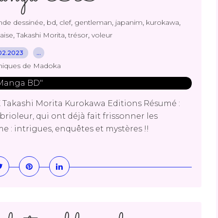
,
,
,
,
,
,
nde dessinée
bd
clef
gentleman
japanim
kurokawa
,
,
,
aise
Takashi Morita
trésor
voleur
02.2023
…
niques de Madoka
X Takashi Morita Kurokawa Editions Résumé :
ioleur, qui ont déjà fait frissonner les
 : intrigues, enquêtes et mystères !!