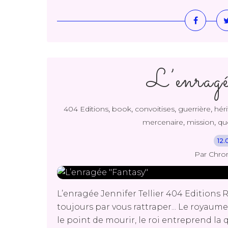
L’enragé
,
,
,
,
404 Editions
book
convoitises
guerrière
héri
,
,
mercenaire
mission
qu
12.
Par Chro
L’enragée Jennifer Tellier 404 Editions Ré
toujours par vous rattraper... Le royaume
le point de mourir, le roi entreprend la 