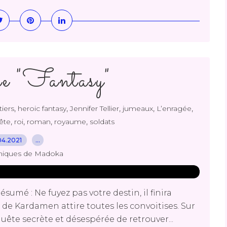
e "Fantasy"
,
,
,
,
,
tiers
heroic fantasy
Jennifer Tellier
jumeaux
L’enragée
,
,
,
,
ête
roi
roman
royaume
soldats
04.2021
…
niques de Madoka
sumé : Ne fuyez pas votre destin, il finira
 de Kardamen attire toutes les convoitises. Sur
quête secrète et désespérée de retrouver...