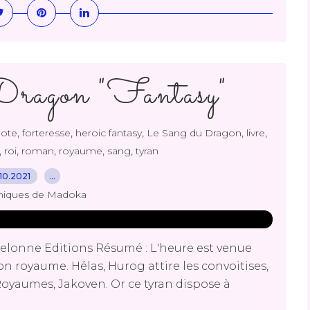
ragon "Fantasy"
,
,
,
,
,
ote
forteresse
heroic fantasy
Le Sang du Dragon
livre
,
,
,
,
,
roi
roman
royaume
sang
tyran
10.2021
…
niques de Madoka
elonne Editions Résumé : L'heure est venue
on royaume. Hélas, Hurog attire les convoitises,
oyaumes, Jakoven. Or ce tyran dispose à