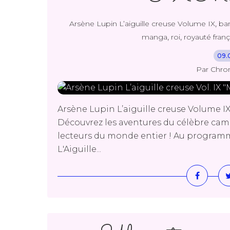
,
Arsène Lupin L’aiguille creuse Volume IX
ba
,
,
manga
roi
royauté franç
09.
Par Chro
Arsène Lupin L’aiguille creuse Volume I
Découvrez les aventures du célèbre cambr
lecteurs du monde entier ! Au programme
L'Aiguille...