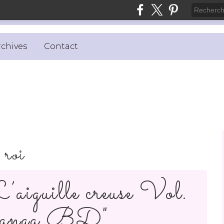
rchives
Contact
roi
iguille creuse Vol.
anga BD"