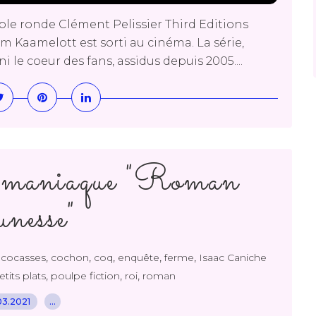
ble ronde Clément Pelissier Third Editions
lm Kaamelott est sorti au cinéma. La série,
ni le coeur des fans, assidus depuis 2005....
 maniaque "Roman
unesse"
,
,
,
,
,
,
cocasses
cochon
coq
enquête
ferme
Isaac Caniche
,
,
,
etits plats
poulpe fiction
roi
roman
03.2021
…