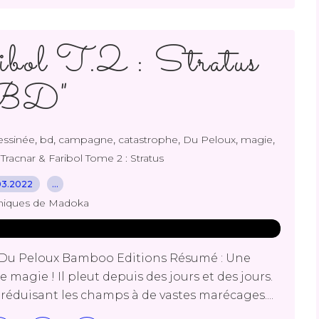
bol T.2 : Stratus
BD"
,
,
,
,
,
,
essinée
bd
campagne
catastrophe
Du Peloux
magie
,
Tracnar & Faribol Tome 2 : Stratus
03.2022
…
niques de Madoka
t Du Peloux Bamboo Editions Résumé : Une
 magie ! Il pleut depuis des jours et des jours.
éduisant les champs à de vastes marécages....