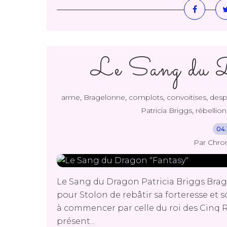
Le Sang du D
,
,
,
,
arme
Bragelonne
complots
convoitises
desp
,
Patricia Briggs
rébellion
04.
Par Chro
Le Sang du Dragon Patricia Briggs Brag
pour Stolon de rebâtir sa forteresse et s
à commencer par celle du roi des Cinq R
présent...