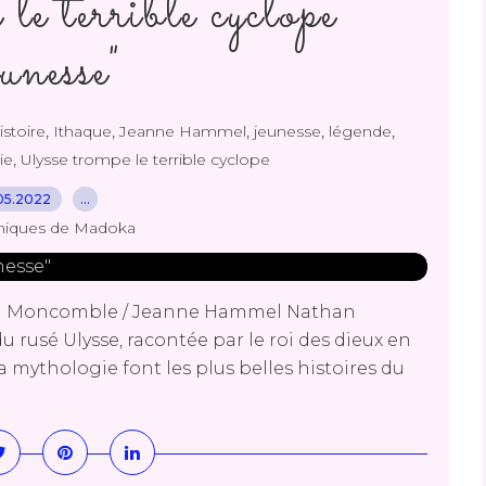
le terrible cyclope
unesse"
,
,
,
,
,
istoire
Ithaque
Jeanne Hammel
jeunesse
légende
,
ie
Ulysse trompe le terrible cyclope
05.2022
…
niques de Madoka
rard Moncomble / Jeanne Hammel Nathan
u rusé Ulysse, racontée par le roi des dieux en
a mythologie font les plus belles histoires du