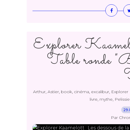
Explorer Kaamelot
Table ronde "B
T
,
,
,
,
,
Arthur
Astier
book
cinéma
excalibur
Explorer 
,
,
livre
mythe
Pelissie
29.
Par Chro