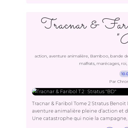
Tracnar & Fari
"
,
,
,
action
aventure animalière
Bamboo
bande d
,
,
malfrats
marécages
roi
10.
Par Chro
Tracnar & Faribol Tome 2 Stratus Benoi
aventure animalière pleine d’action et de
Une catastrophe qui noie la campagne, r