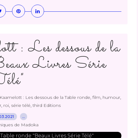
t : Les dessous de la
eaux Livres Série
élé"
,
,
,
Kaamelott : Les dessous de la Table ronde
film
humour
,
,
,
r
roi
série télé
third Editions
03.2021
…
niques de Madoka