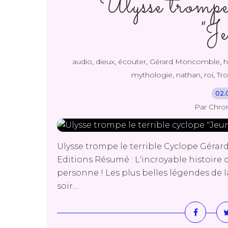
Ulysse trompe 
"Je
,
,
,
,
audio
dieux
écouter
Gérard Moncomble
h
,
,
,
mythologie
nathan
roi
Tro
02.
Par Chro
Ulysse trompe le terrible Cyclope Gé
Editions Résumé : L'incroyable histoire d
personne ! Les plus belles légendes de l
soir....