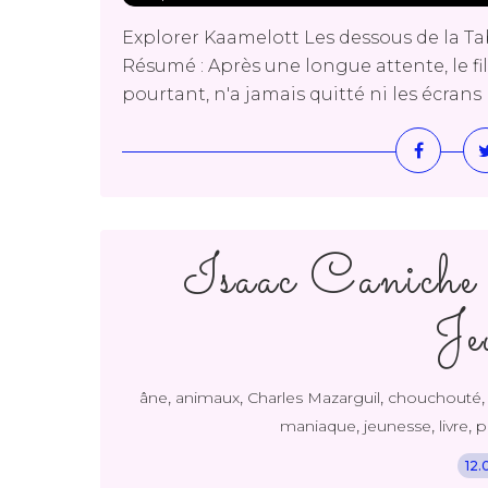
Explorer Kaamelott Les dessous de la Ta
Résumé : Après une longue attente, le fi
pourtant, n'a jamais quitté ni les écrans 
Isaac Caniche
Je
,
,
,
âne
animaux
Charles Mazarguil
chouchouté
,
,
,
maniaque
jeunesse
livre
p
12.