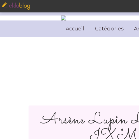
Accueil
Catégories
A
Arsène Lupin L’a
IX "M