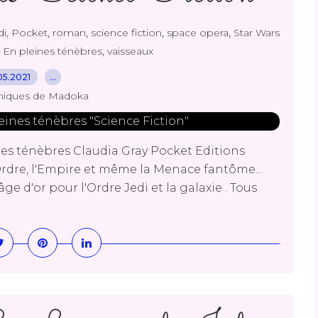
,
,
,
,
,
di
Pocket
roman
science fiction
space opera
Star Wars
,
 En pleines ténèbres
vaisseaux
05.2021
…
niques de Madoka
es ténèbres Claudia Gray Pocket Editions
dre, l'Empire et même la Menace fantôme...
ge d'or pour l'Ordre Jedi et la galaxie . Tous