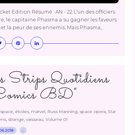
et Edition Résumé : AN - 22 L'un des officiers
e, le capitaine Phasma a su gagner les faveurs
s et la peur de ses ennemis. Mais Phasma,...
Strips Quotidiens
"Comics BD"
,
,
,
,
,
space
étoiles
marvel
Russ Manning
space opera
Star
,
,
,
ens
strange
vaisseau
Volume 01
06.2018
…