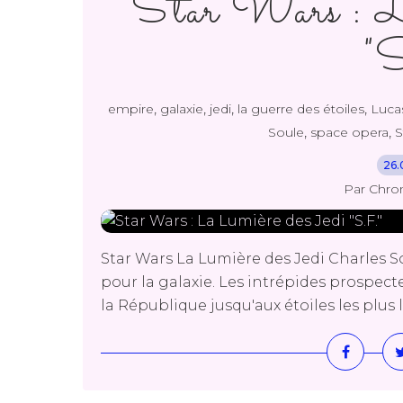
Star Wars : La
"
,
,
,
,
empire
galaxie
jedi
la guerre des étoiles
Luca
,
,
Soule
space opera
S
26.
Par Chro
Star Wars La Lumière des Jedi Charles S
pour la galaxie. Les intrépides prospect
la République jusqu'aux étoiles les plus 