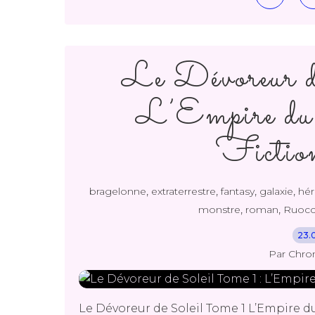
Le Dévoreur d
L’Empire du 
Fictio
,
,
,
,
bragelonne
extraterrestre
fantasy
galaxie
hér
,
,
monstre
roman
Ruocc
23.
Par Chro
Le Dévoreur de Soleil Tome 1 L’Empire 