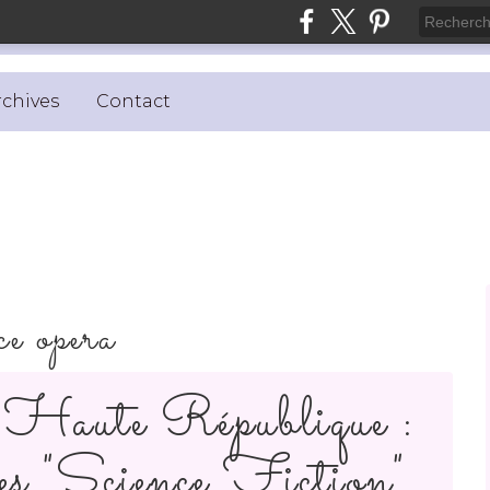
rchives
Contact
ce opera
aute République :
res "Science Fiction"