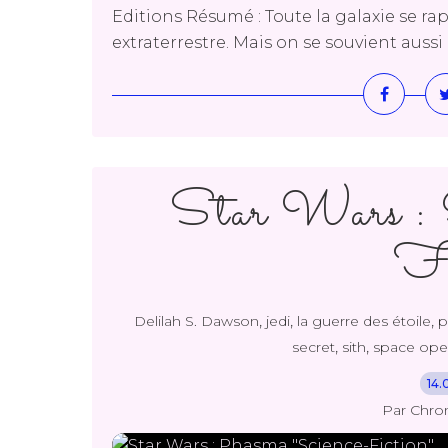
Editions Résumé : Toute la galaxie se rap
extraterrestre. Mais on se souvient aussi 
Star Wars : 
Fi
,
,
,
Delilah S. Dawson
jedi
la guerre des étoile
p
,
,
secret
sith
space ope
14.
Par Chro