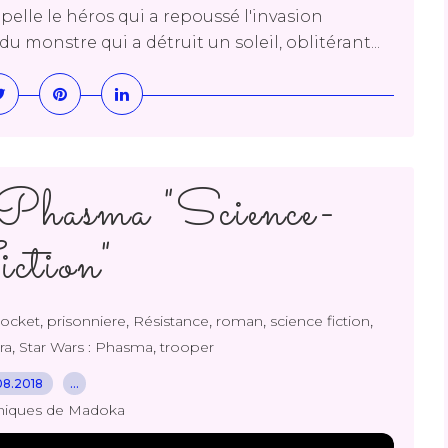
pelle le héros qui a repoussé l'invasion
du monstre qui a détruit un soleil, oblitérant...
Phasma "Science-
ction"
,
,
,
,
,
ocket
prisonniere
Résistance
roman
science fiction
,
,
ra
Star Wars : Phasma
trooper
08.2018
…
niques de Madoka