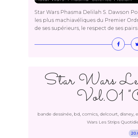
Star Wars Phasma Delilah S. Dawson Pock
les plus machiavéliques du Premier Ordr
de ses supérieurs, le respect de ses pair
Star Wars Les 
Vol.01 
,
,
,
,
,
bande dessinée
bd
comics
delcourt
disney
e
Wars Les Strips Quotidi
20.