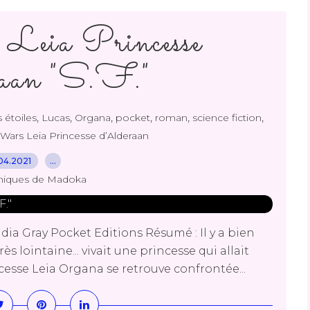
Leia Princesse
aan "S.F."
,
,
,
,
,
,
 étoiles
Lucas
Organa
pocket
roman
science fiction
 Wars Leia Princesse d’Alderaan
04.2021
…
niques de Madoka
dia Gray Pocket Editions Résumé : Il y a bien
 lointaine... vivait une princesse qui allait
ncesse Leia Organa se retrouve confrontée...