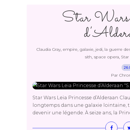
Star Wars 
d’Alder
,
,
,
,
Claudia Gray
empire
galaxie
jedi
la guerre des
,
,
sith
space opera
Star
26.
Par Chro
Star Wars Leia Princesse d’Alderaan Clau
longtemps dans une galaxie lointaine, très
devenir une légende. À seize ans, la Pri