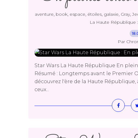
,
,
,
,
,
,
aventure
book
espace
étoiles
galaxie
Gray
Je
La Haute République :
18.
Par Chro
Star Wars La Haute République En plein
Résumé : Longtemps avant le Premier Or
découvrez l'ère de la Haute République, â
ceux...