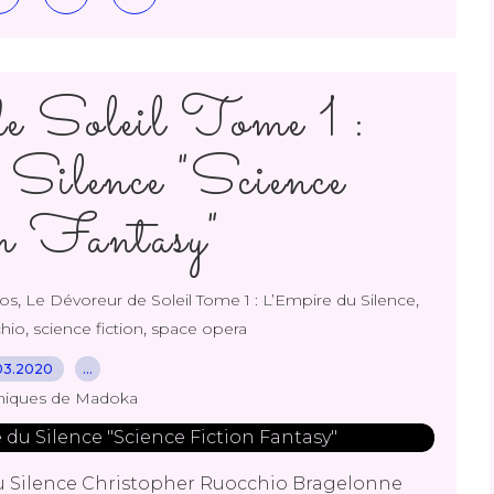
e Soleil Tome 1 :
Silence "Science
n Fantasy"
,
,
os
Le Dévoreur de Soleil Tome 1 : L’Empire du Silence
,
,
hio
science fiction
space opera
03.2020
…
niques de Madoka
du Silence Christopher Ruocchio Bragelonne