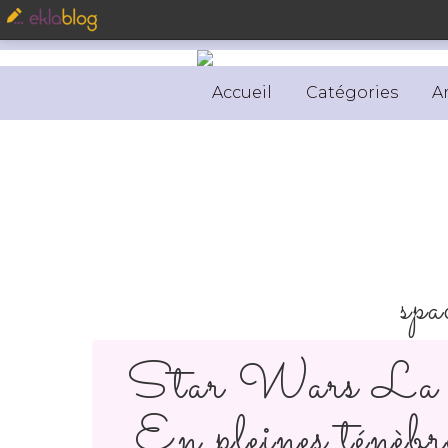
Accueil
Catégories
A
spa
Star Wars La H
En pleines ténèb