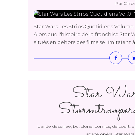
Par Chro
Star Wars Les Strips Quotidiens Volum
Alors que l'histoire de la franchise Star 
situés en dehors des films se limitaient 
Star War
Stormtroope
,
,
,
,
,
bande dessinée
bd
clone
comics
delcourt
e
,
space opéra
Star Wars