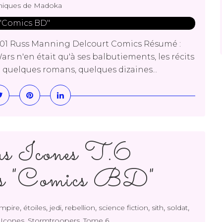
niques de Madoka
e 01 Russ Manning Delcourt Comics Résumé :
Wars n'en était qu'à ses balbutiements, les récits
à quelques romans, quelques dizaines...
s Icones T.6
rs "Comics BD"
,
,
,
,
,
,
,
mpire
étoiles
jedi
rebellion
science fiction
sith
soldat
,
,
 Icones
Stormtroopers
Tome 6