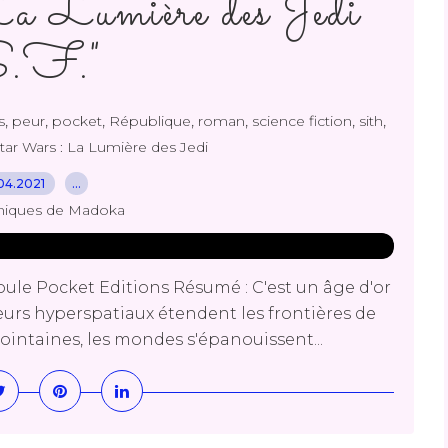
 Lumière des Jedi
S.F."
,
,
,
,
,
,
,
s
peur
pocket
République
roman
science fiction
sith
tar Wars : La Lumière des Jedi
04.2021
…
niques de Madoka
oule Pocket Editions Résumé : C'est un âge d'or
eurs hyperspatiaux étendent les frontières de
lointaines, les mondes s'épanouissent...