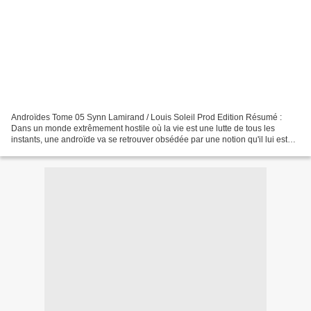
Androïdes Tome 05 Synn Lamirand / Louis Soleil Prod Edition Résumé :
Dans un monde extrêmement hostile où la vie est une lutte de tous les
instants, une androïde va se retrouver obsédée par une notion qu'il lui est
impossible d'expérimenter : la mort....