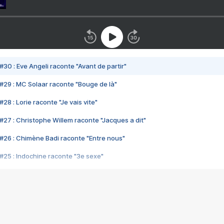
#30 : Eve Angeli raconte "Avant de partir"
#29 : MC Solaar raconte "Bouge de là"
28 : Lorie raconte "Je vais vite"
#27 : Christophe Willem raconte "Jacques a dit"
#26 : Chimène Badi raconte "Entre nous"
#25 : Indochine raconte "3e sexe"
#24 : Zaho raconte "C'est chelou"
#23 : Patrick Bruel raconte "Au café des délices"
#22 : Kyo raconte "Le chemin"