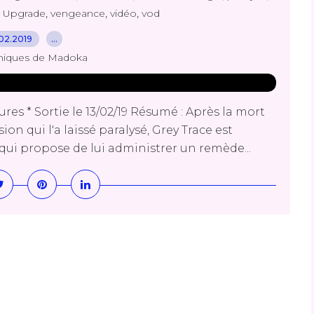
,
,
,
,
Upgrade
vengeance
vidéo
vod
02.2019
…
niques de Madoka
s * Sortie le 13/02/19 Résumé : Après la mort
on qui l'a laissé paralysé, Grey Trace est
qui propose de lui administrer un remède...