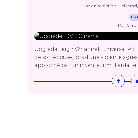
,
science fiction
universal
04.
Par Chro
Upgrade Leigh Whannell Universal Picture
de son épouse, lors d'une violente agressi
approché par un inventeur milliardaire 