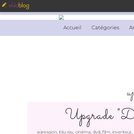
Accueil
Catégories
A
u
Upgrade 
,
,
,
,
,
,
agression
blu-ray
cinéma
dvd
film
inventeur