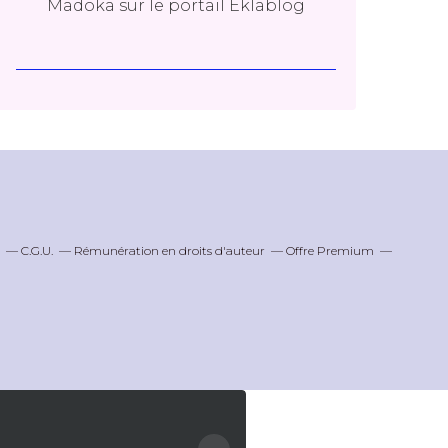
Madoka
sur le portail Eklablog
C.G.U.
Rémunération en droits d'auteur
Offre Premium