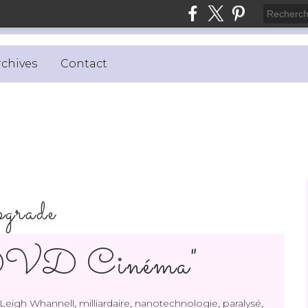
rchives
Contact
pgrade
"DVD Cinéma"
,
,
,
,
Leigh Whannell
milliardaire
nanotechnologie
paralysé