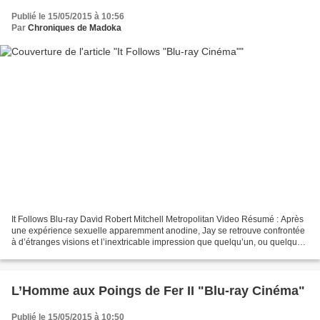
Publié le 15/05/2015 à 10:56
Par
Chroniques de Madoka
It Follows Blu-ray David Robert Mitchell Metropolitan Video Résumé : Après
une expérience sexuelle apparemment anodine, Jay se retrouve confrontée
à d’étranges visions et l’inextricable impression que quelqu’un, ou quelque
chose, la suit. Face à cette...
L’Homme aux Poings de Fer II "Blu-ray Cinéma"
Publié le 15/05/2015 à 10:50