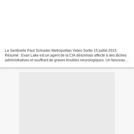
La Sentinelle Paul Schrader Metropolitan Video Sortie 15 juillet 2015
Résumé : Evan Lake est un agent de la CIA désormais affecté à des tâches
administratives et souffrant de graves troubles neurologiques. Un faisceau
d'indices lui laisse à penser que...