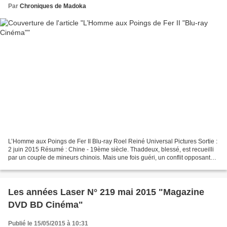
Par
Chroniques de Madoka
L’Homme aux Poings de Fer II Blu-ray Roel Reiné Universal Pictures Sortie :
2 juin 2015 Résumé : Chine - 19ème siècle. Thaddeux, blessé, est recueilli
par un couple de mineurs chinois. Mais une fois guéri, un conflit opposant
les villageois, guerriers...
Les années Laser N° 219 mai 2015 "Magazine
DVD BD Cinéma"
Publié le 15/05/2015 à 10:31