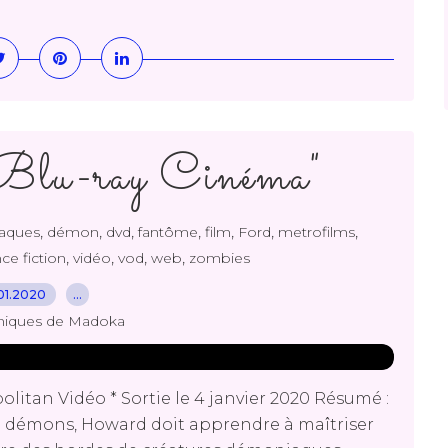
Blu-ray Cinéma"
,
,
,
,
,
,
,
aques
démon
dvd
fantôme
film
Ford
metrofilms
,
,
,
,
ce fiction
vidéo
vod
web
zombies
01.2020
…
niques de Madoka
itan Vidéo * Sortie le 4 janvier 2020 Résumé :
de démons, Howard doit apprendre à maîtriser