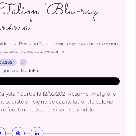
Talion "Blu-ray
néma"
,
,
,
,
,
lden
La Peine du Talion
Levin
psychopathe
sécession
,
,
,
,
s
sudiste
vidéo
vod
westerne
03.2021
…
niques de Madoka
lysta * Sortie le 12/02/2021 Résumé : Malgré le
sudiste en signe de capitulation, le colonel
 feu. Un massacre. Si son second, le