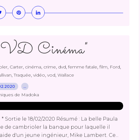
"DVD Cinéma"
,
,
,
,
,
,
,
,
oler
Carter
cinéma
crime
dvd
femme fatale
film
Ford
,
,
,
,
llivan
Traquée
vidéo
vod
Wallace
02.2020
…
niques de Madoka
* Sortie le 18/02/2020 Résumé : La belle Paula
 de cambrioler la banque pour laquelle il
'aide d'un jeune ingénieur, Mike Lambert. Ce...