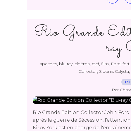
Rio Grande Edit
ray 
,
,
,
,
,
,
apaches
blu-ray
cinéma
dvd
film
Ford
fort
,
,
Collector
Sidonis Calysta
03.
Par Chro
Rio Grande Edition Collector John Ford S
après la guerre de Sécession, l'attention 
Kirby York est en charge de l'entraîneme