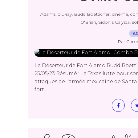
,
,
,
,
Adams
blu-ray
Budd Boetticher
cinéma
co
,
,
O'Brian
Sidonis Calysta
so
18.
Par Chro
Le Déserteur de Fort Alamo Budd Boettich
25/05/23 Résumé : Le Texas lutte pour s
attaques de l'armée mexicaine de Santa 
fort...