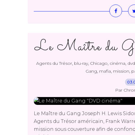
Le Maître du 
,
,
,
,
Agents du Trésor
blu-ray
Chicago
cinéma
dvd
,
,
,
Gang
mafia
mission
p
03.
Par Chro
Le Maître du Gang Joseph H. Lewis Sidoni
Agents du Trésor américain, Frank War
mission sous couverture afin de confond