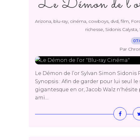
Le Démon de l’o
,
,
,
,
,
,
Arizona
blu-ray
cinéma
cowboys
dvd
film
For
,
,
richesse
Sidonis Calysta
07.
Par Chro
Le Démon de l’or Sylvan Simon Sidonis Pr
Synopsis : Afin de garder pour lui seul 
gigantesque en or, Jacob Walz n'hésite 
ami....