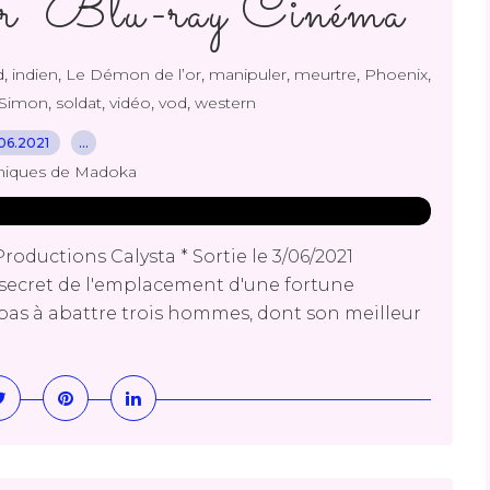
r "Blu-ray Cinéma"
,
,
,
,
,
,
d
indien
Le Démon de l’or
manipuler
meurtre
Phoenix
,
,
,
,
Simon
soldat
vidéo
vod
western
06.2021
…
niques de Madoka
oductions Calysta * Sortie le 3/06/2021
le secret de l'emplacement d'une fortune
pas à abattre trois hommes, dont son meilleur