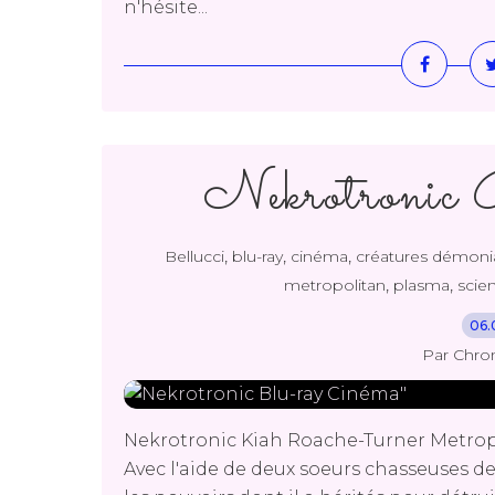
n'hésite...
Nekrotronic 
,
,
,
Bellucci
blu-ray
cinéma
créatures démoni
,
,
metropolitan
plasma
scien
06.
Par Chro
Nekrotronic Kiah Roache-Turner Metropol
Avec l'aide de deux soeurs chasseuses 