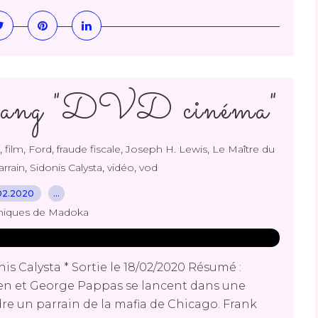
Gang "DVD cinéma"
,
,
,
,
,
film
Ford
fraude fiscale
Joseph H. Lewis
Le Maître du
,
,
,
arrain
Sidonis Calysta
vidéo
vod
02.2020
…
niques de Madoka
s Calysta * Sortie le 18/02/2020 Résumé :
ren et George Pappas se lancent dans une
re un parrain de la mafia de Chicago. Frank