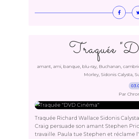
Traquée 
,
,
,
,
,
amant
ami
banque
blu-ray
Buchanan
cambri
,
,
Morley
Sidonis Calysta
Su
03.
Par Chro
Traquée Richard Wallace Sidonis Calysta 
Craig persuade son amant Stephen Price
travaille. Paula tue Stephen et réclame l