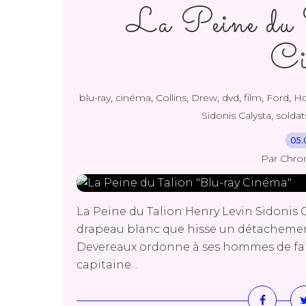
La Peine du 
Ci
,
,
,
,
,
,
,
blu-ray
cinéma
Collins
Drew
dvd
film
Ford
Ho
,
Sidonis Calysta
soldat
05.
Par Chro
La Peine du Talion Henry Levin Sidonis Ca
drapeau blanc que hisse un détachement 
Devereaux ordonne à ses hommes de faire
capitaine...