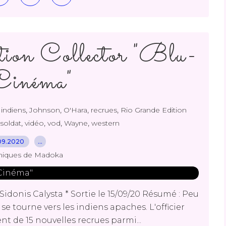
ion Collector "Blu-
Cinéma"
,
,
,
,
,
indiens
Johnson
O'Hara
recrues
Rio Grande Edition
,
,
,
,
soldat
vidéo
vod
Wayne
western
09.2020
…
niques de Madoka
idonis Calysta * Sortie le 15/09/20 Résumé : Peu
se tourne vers les indiens apaches. L'officier
nt de 15 nouvelles recrues parmi...