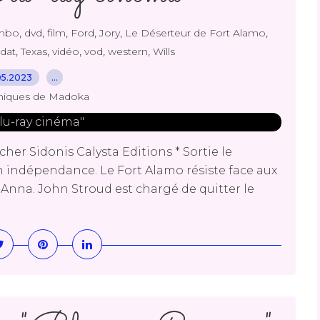
,
,
,
,
,
,
mbo
dvd
film
Ford
Jory
Le Déserteur de Fort Alamo
,
,
,
,
,
ldat
Texas
vidéo
vod
western
Wills
05.2023
…
niques de Madoka
er Sidonis Calysta Editions * Sortie le
on indépendance. Le Fort Alamo résiste face aux
Anna. John Stroud est chargé de quitter le