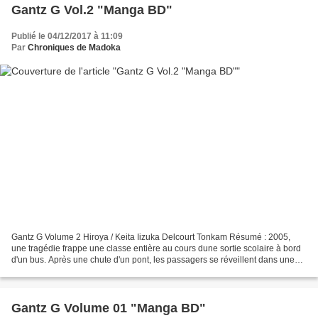
Gantz G Vol.2 "Manga BD"
Publié le 04/12/2017 à 11:09
Par
Chroniques de Madoka
Gantz G Volume 2 Hiroya / Keita Iizuka Delcourt Tonkam Résumé : 2005,
une tragédie frappe une classe entière au cours dune sortie scolaire à bord
d'un bus. Après une chute d'un pont, les passagers se réveillent dans une
école abandonnée et se retrouvent...
Gantz G Volume 01 "Manga BD"