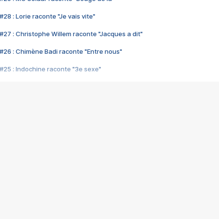
28 : Lorie raconte "Je vais vite"
#27 : Christophe Willem raconte "Jacques a dit"
#26 : Chimène Badi raconte "Entre nous"
#25 : Indochine raconte "3e sexe"
#24 : Zaho raconte "C'est chelou"
#23 : Patrick Bruel raconte "Au café des délices"
#22 : Kyo raconte "Le chemin"
#21 : Nolwenn Leroy raconte "Cassé"
#20 : Patrick Hernandez raconte "Born to be alive"
#19 : Lorie raconte "Près de moi"
#18 : Michael Jones raconte "A nos actes manqués" (avec Jean-Jacque
#17 : Khaled raconte "Aïcha"