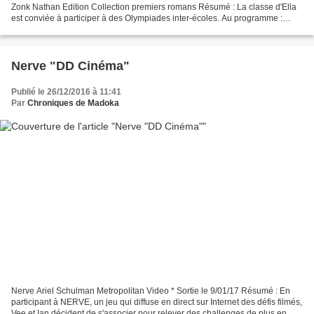
Zonk Nathan Edition Collection premiers romans Résumé : La classe d'Ella
est conviée à participer à des Olympiades inter-écoles. Au programme :
course en sac, concours de cuisine, récitation...
Nerve "DD Cinéma"
Publié le 26/12/2016 à 11:41
Par
Chroniques de Madoka
Nerve Ariel Schulman Metropolitan Video * Sortie le 9/01/17 Résumé : En
participant à NERVE, un jeu qui diffuse en direct sur Internet des défis filmés,
Vee et Ian décident de s'associer pour relever des challenges de plus en