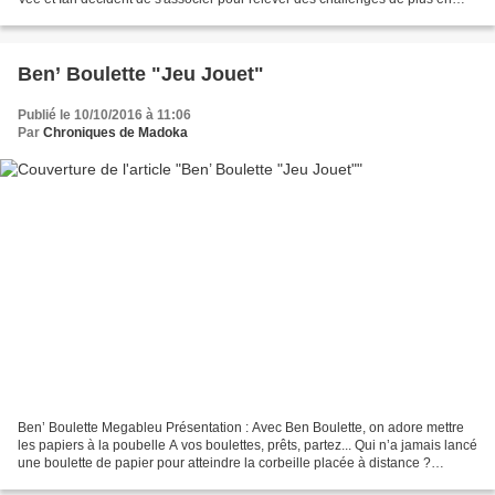
plus risqués et gagner toujours...
Ben’ Boulette "Jeu Jouet"
Publié le 10/10/2016 à 11:06
Par
Chroniques de Madoka
Ben’ Boulette Megableu Présentation : Avec Ben Boulette, on adore mettre
les papiers à la poubelle A vos boulettes, prêts, partez... Qui n’a jamais lancé
une boulette de papier pour atteindre la corbeille placée à distance ?
Maintenant la Corbeille se...